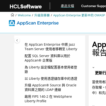
正在安裝
跳转到主要内容
產品文檔
Customer Suppo
升級與移轉
從舊版升級時的產品變更
Welcome
升級與移轉
AppScan Enterprise 更新中的 OWA
升級至 AppScan Enterprise 最新版
本
將 Jazz™ Team Server 取代為
WebSphere®
App
在 AppScan Enterprise 中將 Jazz
Team Server 使用者移轉至 Liberty
報
配置 SQL Server 資料庫以用於
AppScan® 企業版
為 Liberty 設定檔配置基本使用者登
錄
更新
以 Liberty 使用憑證儲存庫中的憑證
當使用者將
升級 AppScan® Source 與 Oracle
存取權。例如
資料庫之間的 LDAP 連線
中）和先前
啟用 FIPS 140-2 在 WebSphere
Liberty Profile