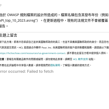
由於 OWASP 規則檔案的設計所造成的。檔案名稱包含其發布年份（例如
p_API_top_10_2023.asreg”）。在更新過程中，現有的法規文件不會
 報告。
主題上留言
按下此方塊，即表示您承認自己並非美國聯邦政府的員工，也並不具備美國聯邦政府的身分，而且您也
代表其提交資訊。HCL 是透過合作夥伴 Four, Inc. 向美國聯邦政府客戶提供軟體和服務。請透過以
https://hcltechsw.com/resources/us-government-contact
. 請不要在此留言方框中提供個人資料。
注意：
要報告有關產品軟件的問題或疑問，請勿使用此表單。請轉至
HCL 軟件支持
站點。
不應在此評論框中共享個人數據。請參閱我們的
隱私聲明
，了解個人數據的使用方式。