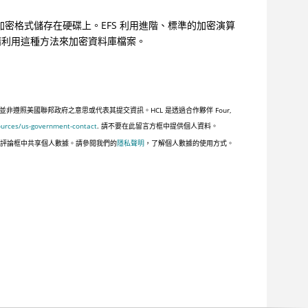
將資訊以加密格式儲存在硬碟上。EFS 利用進階、標準的加密演算
ion，請利用這種方法來加密資料庫檔案。
照美國聯邦政府之意思或代表其提交資訊。HCL 是透過合作夥伴 Four,
ources/us-government-contact
. 請不要在此留言方框中提供個人資料。
此評論框中共享個人數據。請參閱我們的
隱私聲明
，了解個人數據的使用方式。