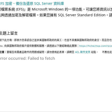
EFS 加密、備份及還原 SQL Server 資料庫
檔案系統 (EFS)」是 Microsoft Windows 的一項功能，可讓您
夠透通加密及解密檔案。如果您擁有 SQL Server Standard Edit
主題上留言
按下此方塊，即表示您承認自己並非美國聯邦政府的員工，也並不具備美國聯邦政府的身分，而且您也並非遵
Inc. 向美國聯邦政府客戶提供軟體和服務。請透過以下連結聯絡此團隊：
https://hcltechsw.com/res
注意：
要報告有關產品軟件的問題或疑問，請勿使用此表單。請轉至
HCL 軟件支持
站點。
不應在