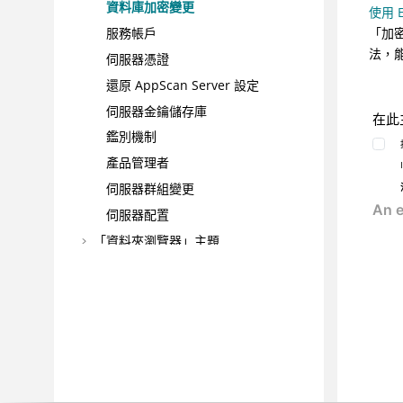
資料庫加密變更
使用 
「加密
服務帳戶
法，能
伺服器憑證
還原 AppScan Server 設定
伺服器金鑰儲存庫
在此
鑑別機制
產品管理者
伺服器群組變更
伺服器配置
「資料夾瀏覽器」主題
利用報告進行分類
配置管理程式
命令行工具
AppScan 資源
遵守美國政府法規
WebSocket 支援