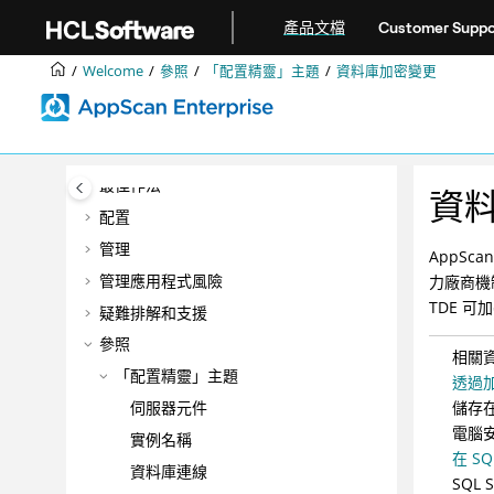
跳转到主要内容
產品概觀
產品文檔
Customer Suppo
正在安裝
Welcome
參照
「配置精靈」主題
資料庫加密變更
升級與移轉
整合
DevOps
最佳作法
資
配置
管理
AppSca
管理應用程式風險
力廠商機制
TDE 可
疑難排解和支援
參照
相關
「配置精靈」主題
透過
伺服器元件
儲存
電腦
實例名稱
在 S
資料庫連線
SQL