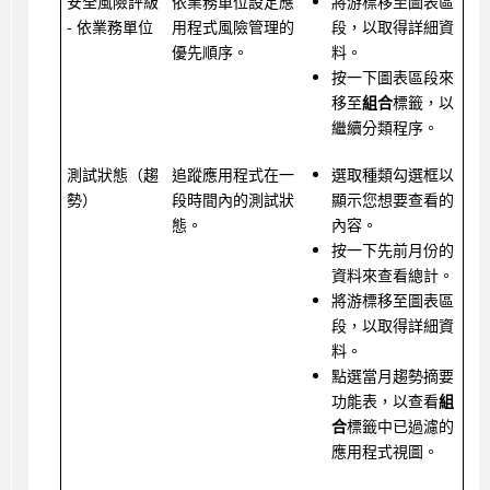
安全風險評級
依業務單位設定應
將游標移至圖表區
- 依業務單位
用程式風險管理的
段，以取得詳細資
優先順序。
料。
按一下圖表區段來
移至
組合
標籤，以
繼續分類程序。
測試狀態（趨
追蹤應用程式在一
選取種類勾選框以
勢）
段時間內的測試狀
顯示您想要查看的
態。
內容。
按一下先前月份的
資料來查看總計。
將游標移至圖表區
段，以取得詳細資
料。
點選當月趨勢摘要
功能表，以查看
組
合
標籤中已過濾的
應用程式視圖。