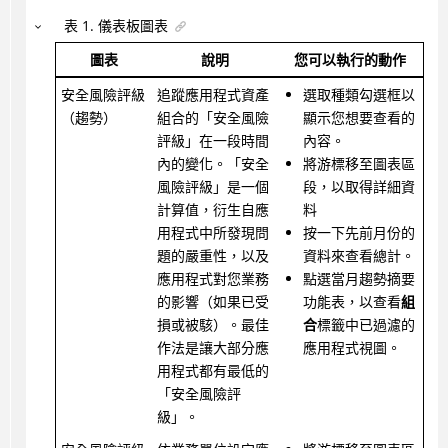
表
1
.
儀表板圖表
圖表
說明
您可以執行的動作
安全風險評級
追蹤應用程式資產
選取種類勾選框以
（趨勢）
組合的「安全風險
顯示您想要查看的
評級」在一段時間
內容。
內的變化。「安全
將游標移至圖表區
風險評級」是一個
段，以取得詳細資
計算值，衍生自應
料
用程式中所發現問
按一下先前月份的
題的嚴重性，以及
資料來查看總計。
應用程式對您業務
點選當月趨勢摘要
的影響（如果已受
功能表，以查看
組
損或被駭）。最佳
合
標籤中已過濾的
作法是讓大部分應
應用程式視圖。
用程式都有最低的
「安全風險評
級」。