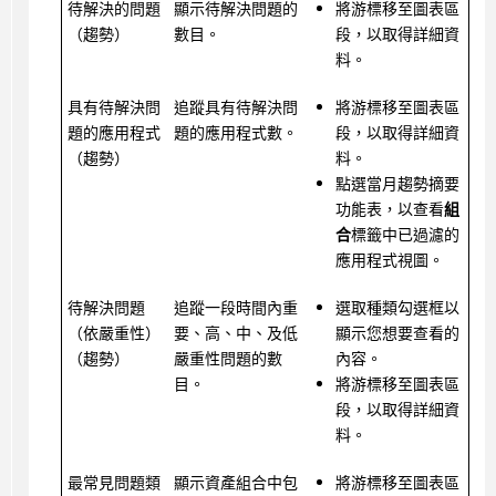
待解決的問題
顯示待解決問題的
將游標移至圖表區
（趨勢）
數目。
段，以取得詳細資
料。
具有待解決問
追蹤具有待解決問
將游標移至圖表區
題的應用程式
題的應用程式數。
段，以取得詳細資
（趨勢）
料。
點選當月趨勢摘要
功能表，以查看
組
合
標籤中已過濾的
應用程式視圖。
待解決問題
追蹤一段時間內重
選取種類勾選框以
（依嚴重性）
要、高、中、及低
顯示您想要查看的
（趨勢）
嚴重性問題的數
內容。
目。
將游標移至圖表區
段，以取得詳細資
料。
最常見問題類
顯示資產組合中包
將游標移至圖表區