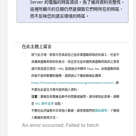
Server 的電腦的時區資訊。為了維持資料完整性，
這裡所顯示的日期仍然是擷取它們時所在的時區，
而不反映您的語言環境的時區。
在此主題上留言
按下此方塊，即表示您承認自己並非美國聯邦政府的員工，也並不
具備美國聯邦政府的身分，而且您也並非遵照美國聯邦政府之意思
或代表其提交資訊。HCL 是透過合作夥伴 Four, Inc. 向美國聯邦政
府客戶提供軟體和服務。請透過以下連結聯絡此團隊：
https://hcltechsw.com/resources/us-government-contact
. 請
不要在此留言方框中提供個人資料。
注意：
要報告有關產品軟件的問題或疑問，請勿使用此表單。請轉
至
HCL 軟件支持
站點。
不應在此評論框中共享個人數據。請參閱我們的
隱私聲明
，了解個
人數據的使用方式。