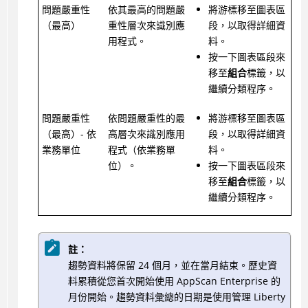
問題嚴重性
依其最高的問題嚴
將游標移至圖表區
（最高）
重性層次來識別應
段，以取得詳細資
用程式。
料。
按一下圖表區段來
移至
組合
標籤，以
繼續分類程序。
問題嚴重性
依問題嚴重性的最
將游標移至圖表區
（最高）- 依
高層次來識別應用
段，以取得詳細資
業務單位
程式（依業務單
料。
位）。
按一下圖表區段來
移至
組合
標籤，以
繼續分類程序。
註：
趨勢資料將保留 24 個月，並在當月結束。歷史資
料累積從您首次開始使用 AppScan Enterprise 的
月份開始。趨勢資料彙總的日期是使用管理 Liberty