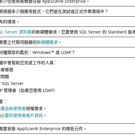
多少位使用者需要存取
AppScan
®
Enterprise。
將掃描多少個應用程式。它們是在測試或正式作業環境中？
有的環境。
QL Server 資料庫
的軟硬體需求。您要使用 SQL Server 的 Standard 版本或
需要之代管伺服器的
軟硬體需求
。
何種類型的鑑別：
Windows
™
或 LDAP？
織中會幫助您完成工作的人員：
用者帳號
權問題
SQL Server
AP 管理者（如果您使用 LDAP）
要：
證
產品和使用者
授權需求。
閱
必要的使用者帳戶資訊
。
需要安裝
AppScan
®
Enterprise 的哪些元件。