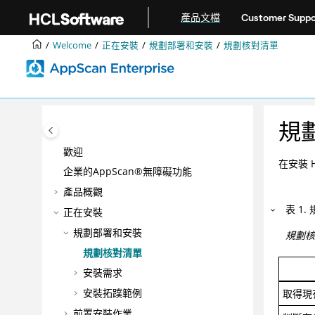
跳转到主要内容
產品文檔
Customer Suppo
Welcome
正在安裝
規劃部署和安裝
規劃核對清單
規
歡迎
在安裝
企業的AppScan®無障礙功能
產品概觀
表
1
.
正在安裝
規劃部署和安裝
規劃
規劃核對清單
安裝需求
安裝拓蹼範例
取得現
前置安裝作業