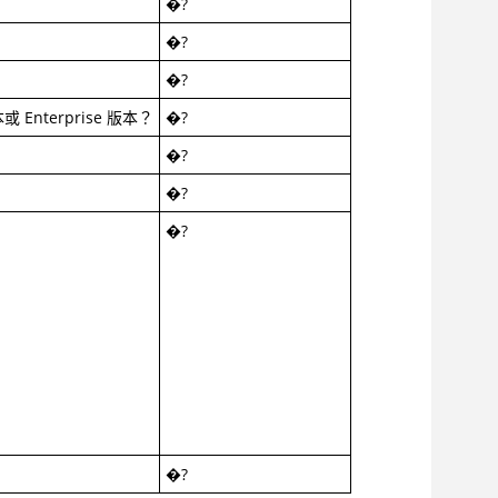
�?
�?
�?
 Enterprise 版本？
�?
�?
�?
�?
�?