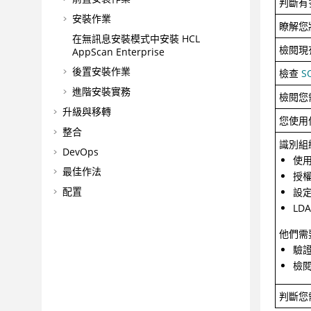
判斷有
安裝作業
瞭解您
在無訊息安裝模式中安裝 HCL
檢閱現
AppScan Enterprise
後置安裝作業
檢查
S
進階安裝實務
檢閱您
升級與移轉
您使用
整合
識別組
DevOps
使
最佳作法
授
配置
設定 
LD
管理
管理應用程式風險
他們需
驗
疑難排解和支援
檢
參照
名詞解釋
判斷您