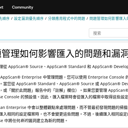
rt
Community
先順序
設定漏洞優先順序
分類應用程式中的問題
問題管理如何影響匯入
題管理如何影響匯入的問題和漏
管理從
AppScan
®
Source、
AppScan
®
Standard 和
AppScan
®
Devel
在
AppScan
®
Enterprise 中管理問題，您可以使用 Enterprise Consol
。當您從
AppScan
®
Standard、
AppScan
®
Source 或
AppScan
®
De
，或「關於此問題」報告中的「註解」欄位）。如果您要管理
AppScan
prise Console 的預設值。因此，匯入檔案時會從匯入的檔案中取得這些設
Scan Enterprise 中會以整體觀點來處理問題，而不管最初發現問題
匯入相同的設定檔案時，也不會變更這些問題。不過，後續匯入相同設定的檔
rise 中將任何
新的
漏洞建立為新的問題。