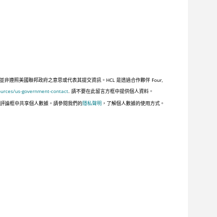
照美國聯邦政府之意思或代表其提交資訊。HCL 是透過合作夥伴 Four,
ources/us-government-contact
. 請不要在此留言方框中提供個人資料。
此評論框中共享個人數據。請參閱我們的
隱私聲明
，了解個人數據的使用方式。