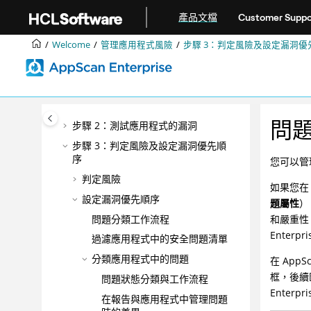
DevOps
跳转到主要内容
產品文檔
Customer Suppo
最佳作法
Welcome
管理應用程式風險
步驟 3：判定風險及設定漏洞優
配置
管理
管理應用程式風險
步驟 1：建立應用程式庫存
問
步驟 2：測試應用程式的漏洞
步驟 3：判定風險及設定漏洞優先順
序
您可以
判定風險
如果您
設定漏洞優先順序
題屬性
）
問題分類工作流程
和嚴重性
Enter
過濾應用程式中的安全問題清單
分類應用程式中的問題
在 App
框，後續
問題狀態分類與工作流程
Enterp
在報告與應用程式中管理問題