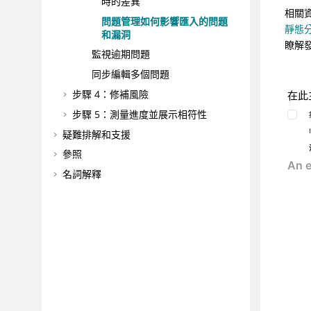
時的差異
相關
問題管理如何影響匯入的問題
靜態
和漏洞
瞭解
監視逾期問題
同步編輯多個問題
步驟 4：修補風險
在此
步驟 5：測量進度並展示相符性
疑難排解和支援
參照
名詞解釋