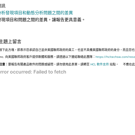
資訊
分析發現項目和動態分析問題之間的差異
發現項目和問題之間的差異，讓報告更具意義。
主題上留言
按下此方塊，即表示您承認自己並非美國聯邦政府的員工，也並不具備美國聯邦政府的身分，而且您也並非遵
Inc. 向美國聯邦政府客戶提供軟體和服務。請透過以下連結聯絡此團隊：
https://hcltechsw.com/res
注意：
要報告有關產品軟件的問題或疑問，請勿使用此表單。請轉至
HCL 軟件支持
站點。
不應在