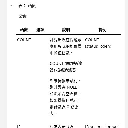
表
2
.
函數
函數
函數
選項
說明
範例
COUNT
計算出現在問題或
COUNT
應用程式網格佈置
(status=open)
中的值個數。
COUNT (問題過濾
器) 根據過濾器
如果掃描未執行，
則計數為 NULL，
並顯示為空直欄。
如果掃描已執行，
則計數為 0 或更
大。
IF
決定表示式為
IF(businessimpact