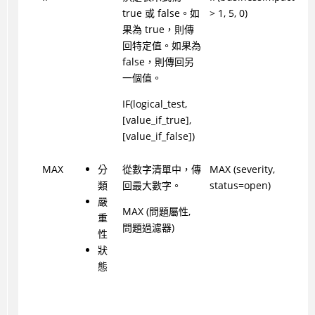
true 或 false。如
> 1, 5, 0)
果為 true，則傳
回特定值。如果為
false，則傳回另
一個值。
IF(logical_test,
[value_if_true],
[value_if_false])
MAX
分
從數字清單中，傳
MAX (severity,
類
回最大數字。
status=open)
嚴
MAX (問題屬性,
重
問題過濾器)
性
狀
態