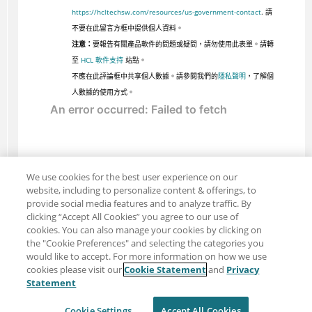
https://hcltechsw.com/resources/us-government-contact
. 請
不要在此留言方框中提供個人資料。
注意：
要報告有關產品軟件的問題或疑問，請勿使用此表單。請轉
至
HCL 軟件支持
站點。
不應在此評論框中共享個人數據。請參閱我們的
隱私聲明
，了解個
人數據的使用方式。
We use cookies for the best user experience on our
website, including to personalize content & offerings, to
provide social media features and to analyze traffic. By
clicking “Accept All Cookies” you agree to our use of
cookies. You can also manage your cookies by clicking on
the "Cookie Preferences" and selecting the categories you
would like to accept. For more information on how we use
cookies please visit our
Cookie Statement
and
Privacy
分享：電子郵件
推特
Statement
免責聲明
隱私
使用條款
Cookie Settings
Accept All Cookies