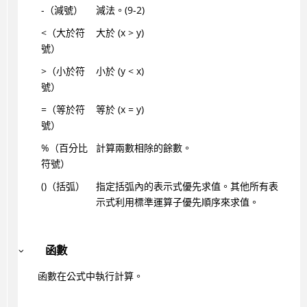
-（減號）
減法。(9-2)
<（大於符
大於 (x > y)
號）
>（小於符
小於 (y < x)
號）
=（等於符
等於 (x = y)
號）
%（百分比
計算兩數相除的餘數。
符號）
()（括弧）
指定括弧內的表示式優先求值。其他所有表
示式利用標準運算子優先順序來求值。
函數
函數在公式中執行計算。