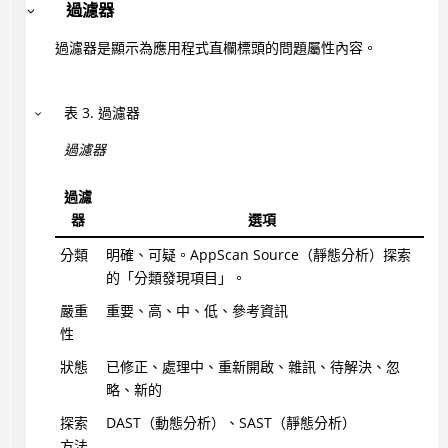
過濾器
過濾器是顯示為應用程式直欄標頭的問題屬性內容。
表
3
.
過濾器
過濾器
過濾
器
選項
分類
明確、可疑。AppScan Source（靜態分析）探索
的「分類發現項目」。
嚴重
重要、高、中、低、參考資訊
性
狀態
已修正、處理中、重新開啟、雜訊、待解決、忽
略、新的
探索
DAST（動態分析）、SAST（靜態分析）
方法