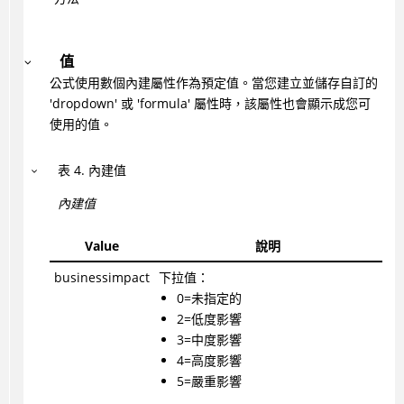
值
公式使用數個內建屬性作為預定值。當您建立並儲存自訂的
'dropdown' 或 'formula' 屬性時，該屬性也會顯示成您可
使用的值。
表
4
.
內建值
內建值
Value
說明
businessimpact
下拉值：
0=未指定的
2=低度影響
3=中度影響
4=高度影響
5=嚴重影響