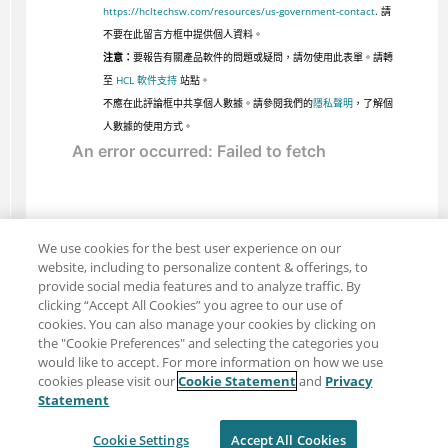
https://hcltechsw.com/resources/us-government-contact
. 請
不要在此留言方框中提供個人資料。
注意：
要報告有關產品軟件的問題或疑問，請勿使用此表單。請轉
至
HCL 軟件支持
站點。
不應在此評論框中共享個人數據。請參閱我們的
隱私聲明
，了解個
人數據的使用方式。
We use cookies for the best user experience on our
website, including to personalize content & offerings, to
provide social media features and to analyze traffic. By
clicking “Accept All Cookies” you agree to our use of
cookies. You can also manage your cookies by clicking on
the "Cookie Preferences" and selecting the categories you
would like to accept. For more information on how we use
cookies please visit our
Cookie Statement
and
Privacy
分享：電子郵件
推特
Statement
免責聲明
隱私
使用條款
Cookie Settings
Accept All Cookies