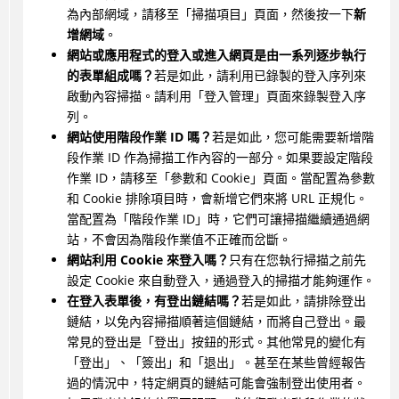
為內部網域，請移至「掃描項目」頁面，然後按一下
新
增網域
。
網站或應用程式的登入或進入網頁是由一系列逐步執行
的表單組成嗎？
若是如此，請利用已錄製的登入序列來
啟動內容掃描。請利用「登入管理」頁面來錄製登入序
列。
網站使用階段作業 ID 嗎？
若是如此，您可能需要新增階
段作業 ID 作為掃描工作內容的一部分。如果要設定階段
作業 ID，請移至「參數和 Cookie」頁面。當配置為參數
和 Cookie 排除項目時，會新增它們來將 URL 正規化。
當配置為「階段作業 ID」時，它們可讓掃描繼續通過網
站，不會因為階段作業值不正確而岔斷。
網站利用 Cookie 來登入嗎？
只有在您執行掃描之前先
設定 Cookie 來自動登入，通過登入的掃描才能夠運作。
在登入表單後，有登出鏈結嗎？
若是如此，請排除登出
鏈結，以免內容掃描順著這個鏈結，而將自己登出。最
常見的登出是「登出」按鈕的形式。其他常見的變化有
「登出」、「簽出」和「退出」。甚至在某些曾經報告
過的情況中，特定網頁的鏈結可能會強制登出使用者。