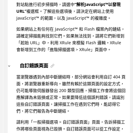
對站點進行初步掃描時，請選中
“解析
JavaScript
™
以發現
URL”
複選框。了解這些選項後，請決定在網站上使用
JavaScript
™
的範圍，以及
JavaScript
™
的複雜度。
如果網站上有任何在
JavaScript
™
和 Flash 檔案內的鏈結，
請確定掃描能夠找到它們。如果無法找到，請將它們新增到
「起始 URL」中，利用 XRule 來模擬 Flash 邏輯。XRule
會新增到工作的「進階掃描選項 > XRule」頁面中。
自訂錯誤頁面
當瀏覽器遇到內部中斷鏈結時，部分網站會利用自訂 404 頁
面，將瀏覽器重新導向。雖然有賴於這類頁面的設定方式，
仍可能導致伺服器發出 200 類型回應，掃描工作會將這個回
應解譯為未毀損或正常。如果要降低這個誤判錯誤，請識別
這些自訂錯誤頁面，讓掃描工作在遇到它們時，能認得它
們，將它們報告為中斷鏈結。
請利用「一般掃描選項 > 自訂錯誤頁面」頁面，告訴掃描工
作將哪些頁面視為已毀損。自訂錯誤頁面可以從工作設定，