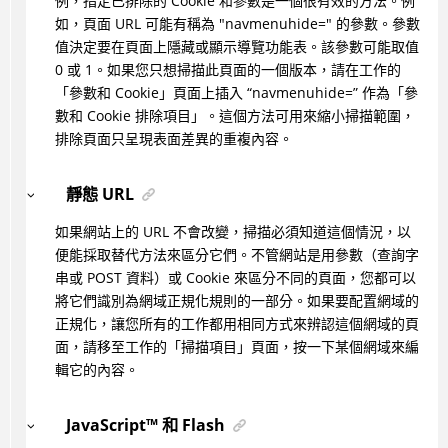
例，指定已排除的 Cookie 和參數是一個很有效的方法。例
如，頁面 URL 可能有稱為 "navmenuhide=" 的參數。參數
值決定要在頁面上隱藏或顯示導覽功能表。該參數可能取值
0 或 1。如果您只想掃描此頁面的一個版本，請在工作的
「參數和 Cookie」頁面上插入 “navmenuhide=” 作為「參
數和 Cookie 排除項目」。這個方法可用來縮小掃描範圍，
排除頁面只呈現表面差異的重複內容。
靜態 URL
如果網站上的 URL 不會改變，掃描必須知道這個情況，以
便能採取替代方法來區分它們。不管網站是用參數（查詢字
串或 POST 資料）或 Cookie 來區分不同的頁面，您都可以
將它們識別為網域正規化規則的一部分。如果要配置網域的
正規化，讓您所有的工作都用相同方式來辨認這個網域的頁
面，請移至工作的「掃描項目」頁面，按一下某個網域來編
輯它的內容。
JavaScript
™
和 Flash