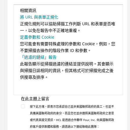
相關資訊
將 URL 與表單正規化
正規化規則可以協助掃描工作判斷 URL 和表單是否唯
一，以免在報告中不正確地重複。
定義參數和 Cookie
您可能會有需要特殊處理的參數和 Cookie，例如，您
不要掃描去操作的階段作業 ID 和參數。
「過濾的鏈結」報告
此報告顯示從掃描過濾的連結並提供說明。其會顯示
與掃描日誌相同的資訊，但其格式可於掃描完成之後
供搜尋及排序。
在此主題上留言
按下此方塊，即表示您承認自己並非美國聯邦政府的員工，也並不
具備美國聯邦政府的身分，而且您也並非遵照美國聯邦政府之意思
或代表其提交資訊。HCL 是透過合作夥伴 Four, Inc. 向美國聯邦政
府客戶提供軟體和服務。請透過以下連結聯絡此團隊：