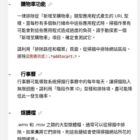
購物車功能
一律排除從「新增至購物車」類型應用程式產生的 URL 型
樣。當每秒有多個執行緒命中這些應用程式時，掃描作業有
可能會對這些應用程式造成過度的負荷。請手動探索一個
「新增至購物車」項目，確定會測試它。
請利用「排除路徑和檔案」頁面，從掃描中排除網站區段。
排除
。
正則表示式：.*addtocart.*
行事曆
行事曆可能導致系統掃描行事曆中的每年每天，讓掃描陷入
無限迴圈。請利用「階段作業 ID」型樣和排除項，盡可能降
低此一發生機率。
媒體檔
.wmv 和 .mov 之類的大型媒體檔，通常可以從掃描中排
除。如果
未
將它們排除，則這些鏈結會使得掃描網站所花的
時間遽增。