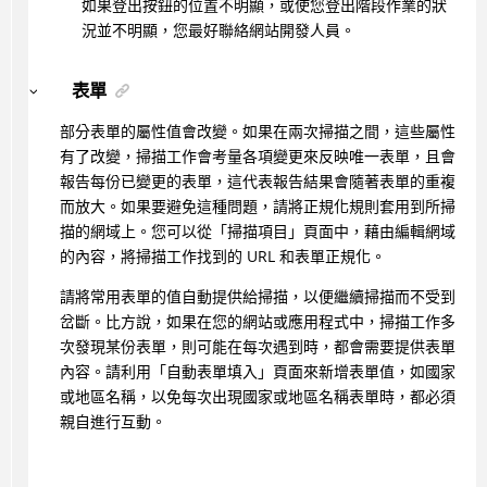
如果登出按鈕的位置不明顯，或使您登出階段作業的狀
況並不明顯，您最好聯絡網站開發人員。
表單
部分表單的屬性值會改變。如果在兩次掃描之間，這些屬性
有了改變，掃描工作會考量各項變更來反映唯一表單，且會
報告每份已變更的表單，這代表報告結果會隨著表單的重複
而放大。如果要避免這種問題，請將正規化規則套用到所掃
描的網域上。您可以從「掃描項目」頁面中，藉由編輯網域
的內容，將掃描工作找到的 URL 和表單正規化。
請將常用表單的值自動提供給掃描，以便繼續掃描而不受到
岔斷。比方說，如果在您的網站或應用程式中，掃描工作多
次發現某份表單，則可能在每次遇到時，都會需要提供表單
內容。請利用「自動表單填入」頁面來新增表單值，如國家
或地區名稱，以免每次出現國家或地區名稱表單時，都必須
親自進行互動。