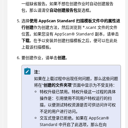
一组缺省报告。如果不想在创建作业时自动创建报告
包，那么请清空
自动创建报告包
复选框。
选择
使用 AppScan Standard 扫描模板文件中的属性进
行创建
作为创建方法，然后浏览到 *.scant 文件的文件
位置。如果您没有
AppScan
®
Standard 副本，请单击
下载
。在予以安装并创建扫描模板之后，便可以在此处
上载该扫描模板。
要创建作业，请单击
创建
。
注：
如果在上载过程中出现任何问题，那么这些问题
将在“
创建的文件夹项
”页面中显示为不受支持：
特权升级已禁用。特权升级这一过程的具体
操作是：引用使用不同用户特权运行的扫
描，以便测试特权资源是否可供访问许可权
不足的用户进行访问。
交互式登录已拒绝。如果在
AppScan
®
Standard 中开启了此选项，那么在向