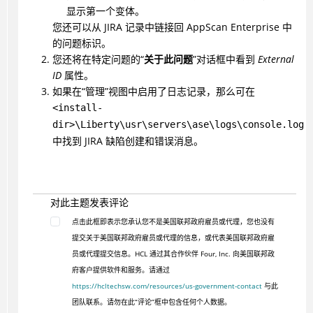
显示第一个变体。
您还可以从 JIRA 记录中链接回 AppScan Enterprise 中
的问题标识。
您还将在特定问题的“
关于此问题
”对话框中看到
External
ID
属性。
如果在“管理”视图中启用了日志记录，那么可在
<install-
dir>\Liberty\usr\servers\ase\logs\console.log
中找到 JIRA 缺陷创建和错误消息。
对此主题发表评论
点击此框即表示您承认您不是美国联邦政府雇员或代理，您也没有
提交关于美国联邦政府雇员或代理的信息，或代表美国联邦政府雇
员或代理提交信息。HCL 通过其合作伙伴 Four, Inc. 向美国联邦政
府客户提供软件和服务。请通过
https://hcltechsw.com/resources/us-government-contact
与此
团队联系。请勿在此“评论”框中包含任何个人数据。