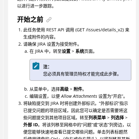
以进行进一步跟踪。
开始之前
此任务使用 REST API 调用 (GET /issues/details_v2) 来
生成附件的内容。
请确保 JIRA 设置为接受附件。
在 JIRA 中，转至
设置
>
系统
页面。
注：
您必须具有管理员特权才能完成此步骤。
从菜单中，选择
高级
>
附件
。
编辑设置，以便
Allow Attachments
设置为“开启”。
将缺陷提交到 JIRA 时将创建外部标识。“外部标识”指示
已提交问题的项目区域，因此您可以确定是否需要将这
些问题提交到其他项目区域。转至
列表菜单
>
列选择
>
外部 ID
。将该列移至网格中的“问题”或“状态”列旁边，以
便您能够快速地查看已提交哪些问题。单击列表标题然
后使用键盘的 Ctrl+（向左或向右箭头）以将列移至其新