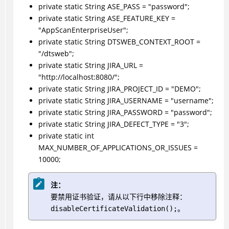
private static String ASE_PASS = "password";
private static String ASE_FEATURE_KEY =
"AppScanEnterpriseUser";
private static String DTSWEB_CONTEXT_ROOT =
"/dtsweb";
private static String JIRA_URL =
"http://localhost:8080/";
private static String JIRA_PROJECT_ID = "DEMO";
private static String JIRA_USERNAME = "username";
private static String JIRA_PASSWORD = "password";
private static String JIRA_DEFECT_TYPE = "3";
private static int
MAX_NUMBER_OF_APPLICATIONS_OR_ISSUES =
10000;
注：
要禁用证书验证，请从以下行中移除注释：
。
disableCertificateValidation();