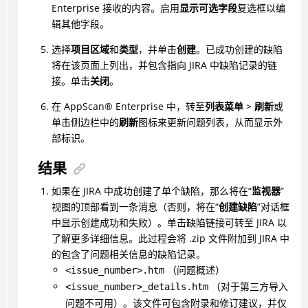
Enterprise 接收的内容。启用
显示可选字段
复选框以编
辑其他字段。
选择
项目区域
和
类型
，并单击
创建
。已成功创建的缺陷
将在该页面上列出，并包含指向 JIRA 中缺陷记录的链
接。单击
关闭
。
在
AppScan
®
Enterprise 中，转至
列表菜单
>
刷新
或
单击侧边栏中的
刷新
图标来更新问题列表，从而显示外
部标识。
结果
如果在 JIRA 中成功创建了单个缺陷，那么将在“
监视器
”
视图的顶部看到一条消息（否则，将在“
创建缺陷
”对话框
中显示创建成功和失败）。单击缺陷链接可转至 JIRA 以
了解更多详细信息。此过程会将 .zip 文件附加到 JIRA 中
的包含了问题相关信息的缺陷记录。
（问题概述）
<issue_number>.htm
（对于第三方导入
<issue_number>_details.htm
问题不可用）。该文件可包含附录和修订建议，并仅