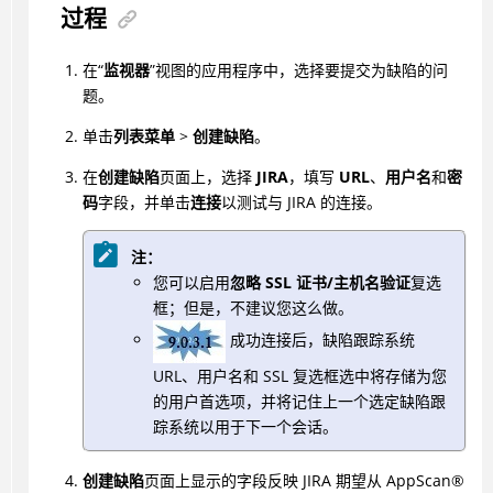
过程
在“
监视器
”视图的应用程序中，选择要提交为缺陷的问
题。
单击
列表菜单
>
创建缺陷
。
在
创建缺陷
页面上，选择
JIRA
，填写
URL
、
用户名
和
密
码
字段，并单击
连接
以测试与 JIRA 的连接。
注：
您可以启用
忽略 SSL 证书/主机名验证
复选
框；但是，不建议您这么做。
成功连接后，缺陷跟踪系统
URL、用户名和 SSL 复选框选中将存储为您
的用户首选项，并将记住上一个选定缺陷跟
踪系统以用于下一个会话。
创建缺陷
页面上显示的字段反映 JIRA 期望从
AppScan
®