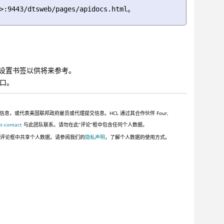
。
>:9443/dtsweb/pages/apidocs.html
L 设置书签以供将来参考。
口。
或代表美国联邦政府雇员或代理提交信息。HCL 通过其合作伙伴 Four,
t-contact
与此团队联系。请勿在此“评论”框中包含任何个人数据。
此评论框中共享个人数据。请参阅我们的
隐私声明
，了解个人数据的使用方式。