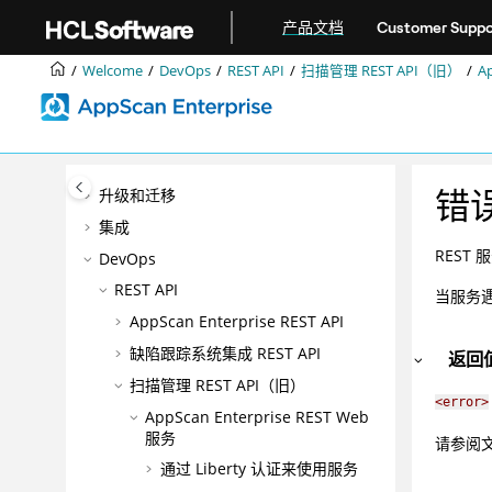
跳转到主要内容
产品文档
Customer Suppo
欢迎
Welcome
DevOps
REST API
扫描管理 REST API（旧）
A
企业的AppScan®无障碍功能
产品概述
正在安装
错
升级和迁移
集成
REST
DevOps
REST API
当服务遇
AppScan Enterprise REST API
缺陷跟踪系统集成 REST API
返回
扫描管理 REST API（旧）
<error>
AppScan Enterprise REST Web
服务
请参阅
通过 Liberty 认证来使用服务