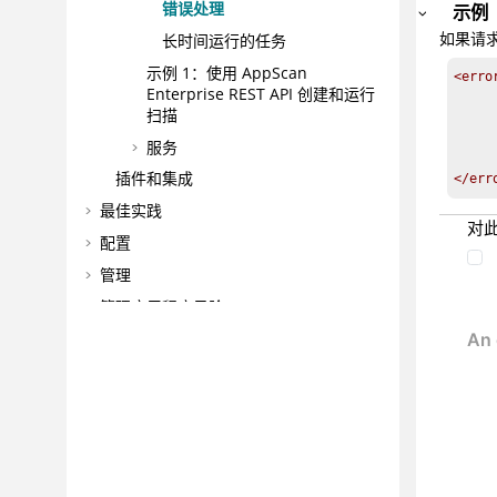
错误处理
示例
如果请
长时间运行的任务
示例 1：使用 AppScan
<error
Enterprise REST API 创建和运行
     
扫描
     
服务
     
插件和集成
</err
最佳实践
对
配置
管理
管理应用程序风险
故障诊断和技术支持
参考
词汇表