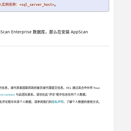
。
\实例名称：<sql_server_host>
pScan Enterprise 数据库，那么在安装 AppScan
，或代表美国联邦政府雇员或代理提交信息。HCL 通过其合作伙伴 Four,
ent-contact
与此团队联系。请勿在此“评论”框中包含任何个人数据。
此评论框中共享个人数据。请参阅我们的
隐私声明
，了解个人数据的使用方式。