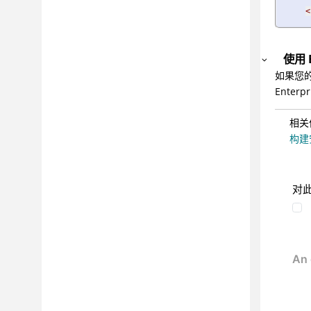
<
管理
管理应用程序风险
故障诊断和技术支持
使用 E
如果您的配
参考
Enter
词汇表
相关
构建
对