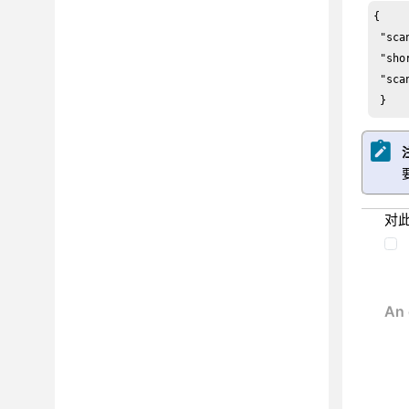
{

 "sca
 "sho
 "sca
 }
对