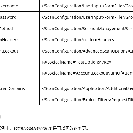
Username
//ScanConfiguration/UserInput/FormFiller/
Password
//ScanConfiguration/UserInput/FormFiller/G
Method
//ScanConfiguration/SessionManagement/S
mHeaders
//ScanConfiguration/customHeaders
ntLockout
//ScanConfiguration/AdvancedScanOptions/G
[@LogicalName='TestOptions']/Key
[@LogicalName='AccountLockoutNumOfAttem
ionalDomains
//ScanConfiguration/Application/AdditionalSe
//ScanConfiguration/ExploreFilters/RequestFil
例
示例中，
scantNodeNewValue
是可以更改的变更。