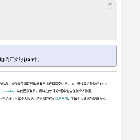
添加到正文的
json
中。
，或代表美国联邦政府雇员或代理提交信息。HCL 通过其合作伙伴 Four,
ent-contact
与此团队联系。请勿在此“评论”框中包含任何个人数据。
此评论框中共享个人数据。请参阅我们的
隐私声明
，了解个人数据的使用方式。