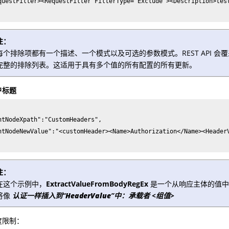
questFilter><RequestFilter FilterType="Exclude"><Description>tes
注：
每个排除项都有一个描述、一个模式以及可选的参数模式。REST API 
完整的排除列表。这适用于具有多个值的所有配置的所有更新。
户标题
ntNodeXpath":"CustomHeaders",

ntNodeNewValue":"<customHeader><Name>Authorization</Name><Header
注：
在这个示例中，
ExtractValueFromBodyRegEx
是一个从响应主体的值中
将像
认证一样插入到“
HeaderValue
”中：承载者 <组值>
度限制：