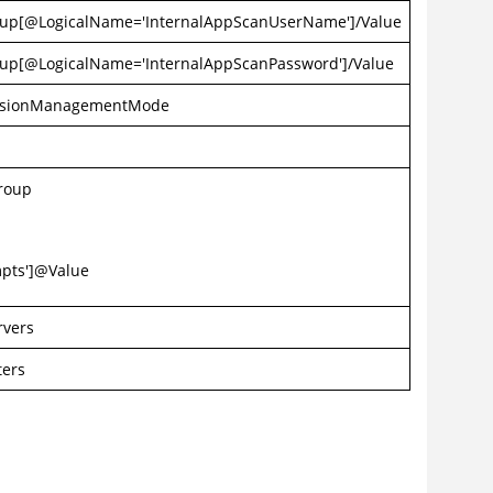
Group[@LogicalName='InternalAppScanUserName']/Value
roup[@LogicalName='InternalAppScanPassword']/Value
essionManagementMode
roup
pts']@Value
rvers
ters