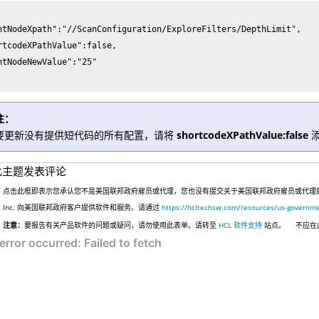
ntNodeXpath":"//ScanConfiguration/ExploreFilters/DepthLimit",

rtcodeXPathValue":false,

ntNodeNewValue":"25"

注：
要更新没有提供短代码的所有配置，请将
shortcodeXPathValue:false
此主题发表评论
点击此框即表示您承认您不是美国联邦政府雇员或代理，您也没有提交关于美国联邦政府雇员或代理的信息
Inc. 向美国联邦政府客户提供软件和服务。请通过
https://hcltechsw.com/resources/us-governm
注意：
要报告有关产品软件的问题或疑问，请勿使用此表单。请转至
HCL 软件支持
站点。
不应在