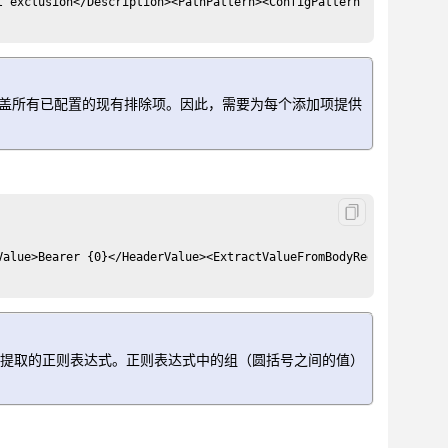
t exclusion</Description><PathPattern><ConfigPattern IsRegularExp
会覆盖所有已配置的现有排除项。因此，需要为每个添加项提供
Value>Bearer {0}</HeaderValue><ExtractValueFromBodyRegEx>(?i)valu
提取的正则表达式。正则表达式中的组（圆括号之间的值）