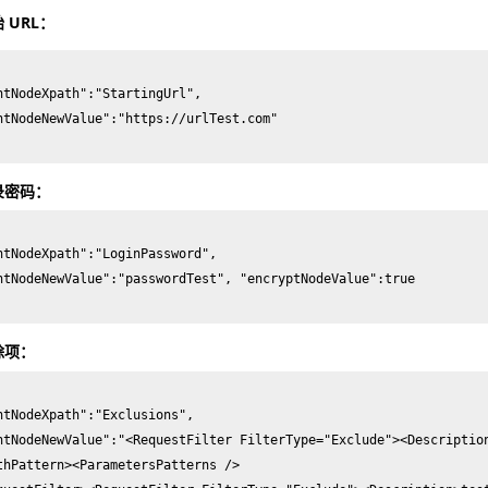
 URL：
ntNodeXpath":"StartingUrl",

ntNodeNewValue":"https://urlTest.com"

录密码：
ntNodeXpath":"LoginPassword",

ntNodeNewValue":"passwordTest", "encryptNodeValue":true

除项：
ntNodeXpath":"Exclusions",

ntNodeNewValue":"<RequestFilter FilterType="Exclude"><Descriptio
thPattern><ParametersPatterns />
