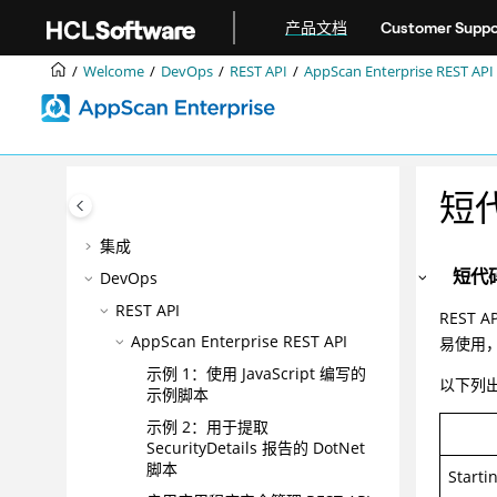
跳转到主要内容
产品文档
Customer Suppo
Welcome
DevOps
REST API
AppScan Enterprise REST API
欢迎
企业的AppScan®无障碍功能
产品概述
正在安装
短代
升级和迁移
集成
短代
DevOps
REST API
REST 
AppScan Enterprise REST API
易使用，
示例 1：使用 JavaScript 编写的
以下列出了
示例脚本
示例 2：用于提取
SecurityDetails 报告的 DotNet
脚本
Starti