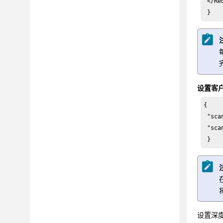
 </Re
 }
设置客
{

 "sca
 "sca
 }
设置深