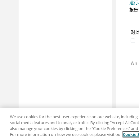
运行
报告
对
We use cookies for the best user experience on our website, including 
social media features and to analyze traffic. By clicking “Accept All Co
also manage your cookies by clicking on the "Cookie Preferences" and s
For more information on how we use cookies please visit our
Cookie 
分享：电子邮件
推特