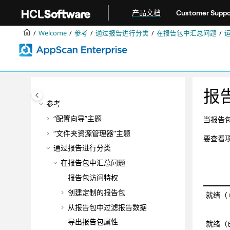
跳转到主要内容
产品文档
Customer Suppo
DevOps
最佳实践
Welcome
参考
通过报告进行分类
在报告包中汇总问题
配置
管理
管理应用程序风险
故障诊断和技术支持
报
参考
“配置向导”主题
当报告
“文件夹资源管理器”主题
要查看
通过报告进行分类
在报告包中汇总问题
报告包访问特权
创建定制的报告包
就绪（
从报告包中过滤报告数据
导出报告包属性
就绪（