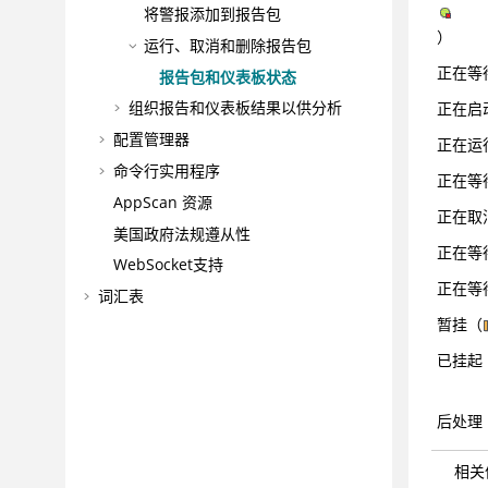
将警报添加到报告包
）
运行、取消和删除报告包
正在等
报告包和仪表板状态
组织报告和仪表板结果以供分析
正在启
配置管理器
正在运
命令行实用程序
正在等
AppScan 资源
正在取
美国政府法规遵从性
正在等
WebSocket支持
正在等
词汇表
暂挂（
已挂起
后处理
相关