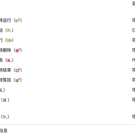
待运行（
）
动（
）
行（
）
待删除（
）
消（
）
待结束（
）
待暂挂（
）
）
（
）
（
）
信息