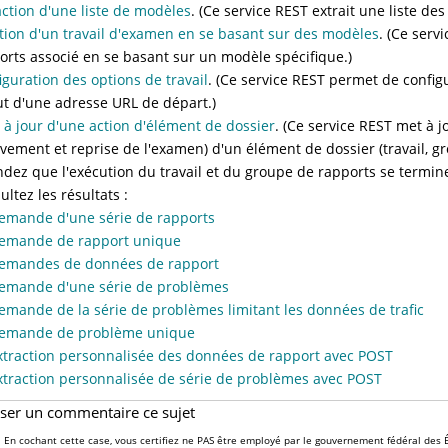
action d'une liste de modèles
. (Ce service REST extrait une liste de
tion d'un travail d'examen en se basant sur des modèles
. (Ce serv
orts associé en se basant sur un modèle spécifique.)
iguration des options de travail
. (Ce service REST permet de confi
out d'une adresse URL de départ.)
 à jour d'une action d'élément de dossier
. (Ce service REST met à j
vement et reprise de l'examen) d'un élément de dossier (travail, gr
ndez que l'exécution du travail et du groupe de rapports se termine. 
ultez les résultats :
emande d'une série de rapports
emande de rapport unique
emandes de données de rapport
emande d'une série de problèmes
emande de la série de problèmes limitant les données de trafic
emande de problème unique
xtraction personnalisée des données de rapport avec POST
xtraction personnalisée de série de problèmes avec POST
sser un commentaire ce sujet
En cochant cette case, vous certifiez ne PAS être employé par le gouvernement fédéral des É