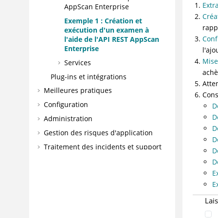
Extr
AppScan Enterprise
Créa
Exemple 1 : Création et
rapp
exécution d'un examen à
Conf
l'aide de l'API REST AppScan
Enterprise
l'aj
Mise
Services
achè
Plug-ins et intégrations
Atte
Meilleures pratiques
Cons
Configuration
D
D
Administration
D
Gestion des risques d'application
D
Traitement des incidents et support
D
Référence
D
E
Glossaire
E
Lai