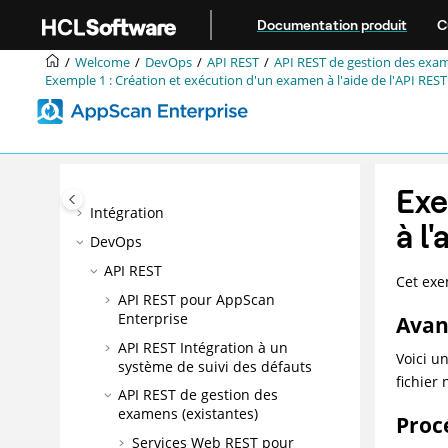
Aller au contenu principal
Documentation produit
C
Bienvenu
Welcome
DevOps
API REST
API REST de gestion des exam
Fonctionnalités d'accessibilité
Exemple 1 : Création et exécution d'un examen à l'aide de l'API RES
pourAppScan® Enterprise
Présentation du produit
Installation
Mise à niveau et migration
Exe
Intégration
à l
DevOps
API REST
Cet exe
API REST pour AppScan
Enterprise
Avan
API REST Intégration à un
Voici u
système de suivi des défauts
fichier 
API REST de gestion des
examens (existantes)
Proc
Services Web REST pour