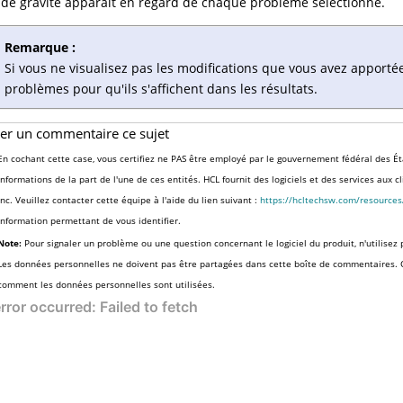
 de gravité apparaît en regard de chaque problème sélectionné.
Remarque :
Si vous ne visualisez pas les modifications que vous avez apporté
problèmes pour qu'ils s'affichent dans les résultats.
ser un commentaire ce sujet
En cochant cette case, vous certifiez ne PAS être employé par le gouvernement fédéral des Ét
informations de la part de l'une de ces entités. HCL fournit des logiciels et des services aux 
Inc. Veuillez contacter cette équipe à l'aide du lien suivant :
https://hcltechsw.com/resource
information permettant de vous identifier.
Note:
Pour signaler un problème ou une question concernant le logiciel du produit, n'utilisez 
Les données personnelles ne doivent pas être partagées dans cette boîte de commentaires.
comment les données personnelles sont utilisées.