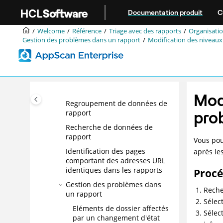
Aller au contenu principal
Rubriques de l'explorateur de
Documentation produit
C
dossiers
Welcome
Référence
Triage avec des rapports
Organisatio
Triage avec des rapports
Gestion des problèmes dans un rapport
Modification des niveaux
Récapitulation des problèmes
dans les groupes de rapports
Organisation des résultats de
rapport et de tableau de bord
pour analyse
Mod
Regroupement de données de
pro
rapport
Recherche de données de
rapport
Vous pou
Identification des pages
après le
comportant des adresses URL
identiques dans les rapports
Proc
Gestion des problèmes dans
Reche
un rapport
Sélec
Eléments de dossier affectés
Sélec
par un changement d'état