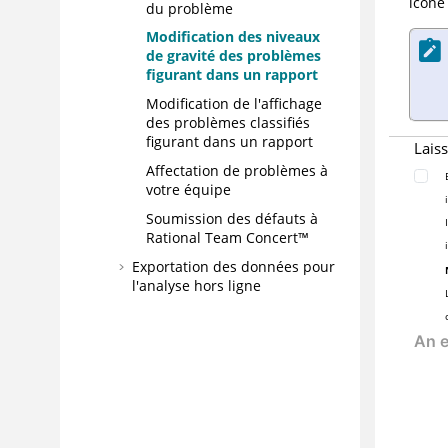
icône
du problème
Modification des niveaux
de gravité des problèmes
figurant dans un rapport
Modification de l'affichage
des problèmes classifiés
figurant dans un rapport
Lais
Affectation de problèmes à
votre équipe
Soumission des défauts à
Rational Team Concert™
Exportation des données pour
l'analyse hors ligne
Corrélation des données
d'analyse statique avec des
données d'analyse dynamique
Rapports
Suivi de la progression à l'aide
de tableaux de bord exécutifs