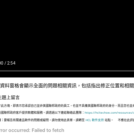
資料窗格會顯示全面的問題相關資訊，包括指出修正位置和相關
主題上留言
下此方塊，即表示您承認自己並非美國聯邦政府的員工，也並不具備美國聯邦政府的身分，而且您也並非遵照美國
美國聯邦政府客戶提供軟體和服務。請透過以下連結聯絡此團隊：
https://hcltechsw.com/resources/
意：
要報告有關產品軟件的問題或疑問，請勿使用此表單。請轉至
HCL 軟件支持
站點。
不應在此評