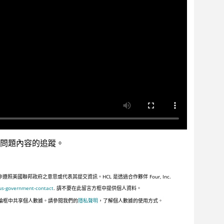
問題內容的追蹤。
聯邦政府之意思或代表其提交資訊。HCL 是透過合作夥伴 Four, Inc.
us-government-contact
. 請不要在此留言方框中提供個人資料。
論框中共享個人數據。請參閱我們的
隱私聲明
，了解個人數據的使用方式。