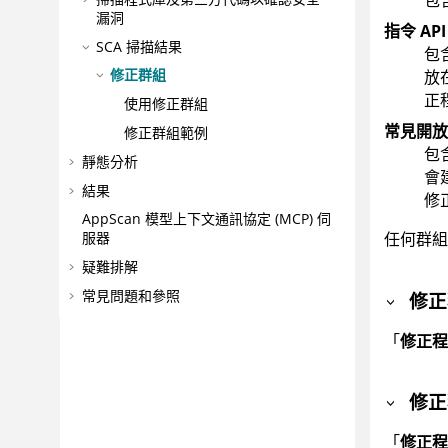
包
漏洞
指令 API
SCA 掃描結果
包
修正群組
放
正
使用修正群組
常見開放
修正群組範例
包
靜態分析
會
結果
修
AppScan
模型上下文通訊協定 (MCP) 伺
任何群組
服器
疑難排解
常見問題和參照
修正
「
修正程
修正
「
修正程