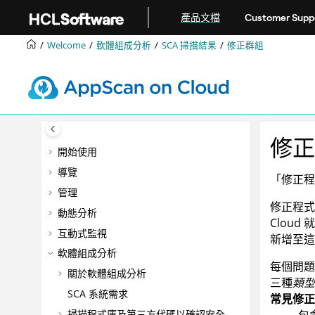
跳转到主要内容
產品文檔
Customer Supp
Welcome
軟體組成分析
SCA 掃描結果
修正群組
修正
開始使用
導覽
「修正程
管理
修正程式
動態分析
Cloud
就
互動式監視
新增至這
軟體組成分析
每個問題
關於軟體組成分析
三種
類型
SCA 系統需求
常見修正
掃描程式庫及第三方代碼以確認安全