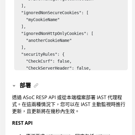
  ], 

  "ignoredNonSecureCookies": [ 

    "myCookieName" 

  ], 

  "ignoredNonHttpOnlyCookies": [ 

    "anotherCookieName" 

  ], 

  "securityRules": { 

    "CheckCsrf": false, 

    "CheckServerHeader": false, 

    "CheckXPoweredBy": false, 

    "CheckXAspNetVersion": false 

部署
  }, 

  "safeHeaders": ["MySafeHeader", "MyOtherSafeHead
透過
ASoC
RESP API 或從本端檔案部署 IAST 代理程
  "safeCookies": ["MySafeCookie", "MyOtherSafeCook
式。在這兩種情況下，您可以在 IAST 主動監視時進行
  "hidePasswords": true

更新，且更新將在幾秒內生效。
REST API
  "hooks": [ 

    { 
