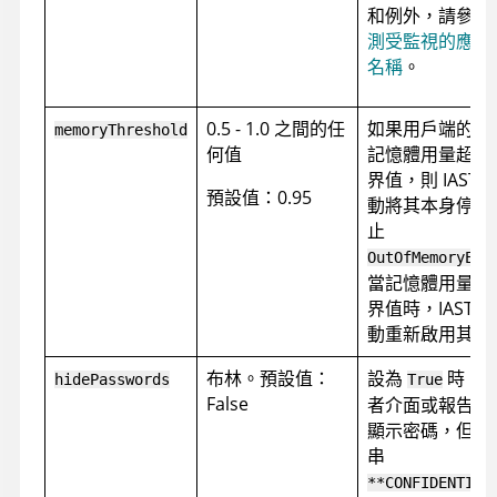
和例外，請參閱
測受監視的應用
名稱
。
0.5 - 1.0 之間的任
如果用戶端的 JV
memoryThreshold
何值
記憶體用量超過
界值，則 IAST 
預設值：0.95
動將其本身停用
止
OutOfMemoryErr
當記憶體用量低
界值時，IAST 
動重新啟用其本
布林。預設值：
設為
時，
hidePasswords
True
False
者介面或報告中
顯示密碼，但會
串
**CONFIDENTIAL