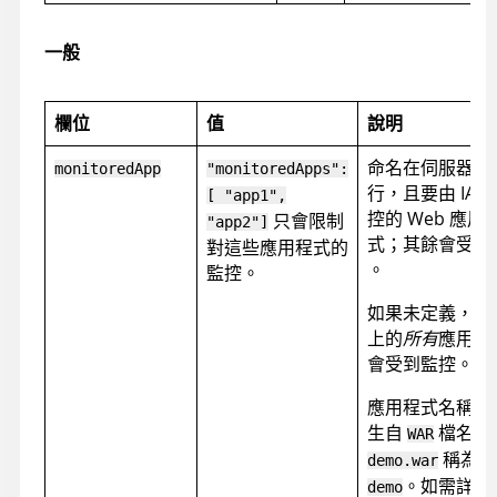
一般
欄位
值
說明
命名在伺服器上
monitoredApp
"monitoredApps":
行，且要由 IAST
[ "app1",
控的 Web 應用
只會限制
"app2"]
式；其餘會受到
對這些應用程式的
。
監控。
如果未定義，伺
上的
所有
應用程
會受到監控。
應用程式名稱通
生自
檔名，
WAR
稱為
demo.war
。如需詳細
demo