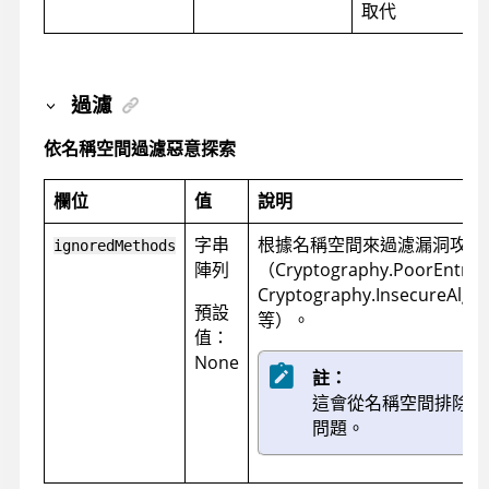
取代
過濾
依名稱空間過濾惡意探索
欄位
值
說明
字串
根據名稱空間來過濾漏洞攻擊
ignoredMethods
陣列
（Cryptography.PoorEntrp
Cryptography.InsecureAlgo
預設
等）。
值：
None
註：
這會從名稱空間排除
所
問題。