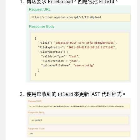
傳送要求
。回應包括
。
FileUpload
FileId
      "targets": [ 

        "com.ibm.myApp.common.MyEscapeUtils" 

      ], 

      "methods": [ 

        "myEscapeHtml" 

      ], 

      "parameters": [ 

        ["java.lang.String"] 

      ], 

      "rules": [ 

      { 

        "type": " sanitizer", 

        "from": "return", 

使用您收到的
來更新 IAST 代理程式。
FileId
"vulnerability": "CrossSiteScripting.Reflected" 

      } 

    ], 

      "requiresSuperTypes": false 

    } 

  ] 

} 