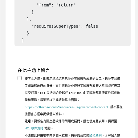
        "from": "return" 

      } 

    ], 

      "requiresSuperTypes": false 

    } 

  ] 
在此主題上留言
按下此方塊，即表示您承認自己並非美國聯邦政府的員工，也並不具備
美國聯邦政府的身分，而且您也並非遵照美國聯邦政府之意思或代表其
提交資訊。HCL 是透過合作夥伴 Four, Inc. 向美國聯邦政府客戶提供軟
體和服務。請透過以下連結聯絡此團隊：
https://hcltechsw.com/resources/us-government-contact
. 請不要在
此留言方框中提供個人資料。
注意：
要報告有關產品軟件的問題或疑問，請勿使用此表單。請轉至
HCL 軟件支持
站點。
不應在此評論框中共享個人數據。請參閱我們的
隱私聲明
，了解個人數