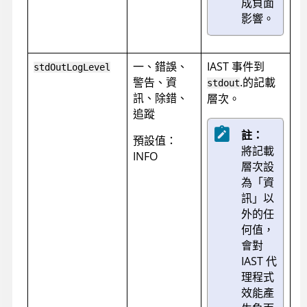
成負面
影響。
一、錯誤、
IAST 事件到
stdOutLogLevel
警告、資
.的記載
stdout
訊、除錯、
層次。
追蹤
註：
預設值：
將記載
INFO
層次設
為「資
訊」以
外的任
何值，
會對
IAST 代
理程式
效能產