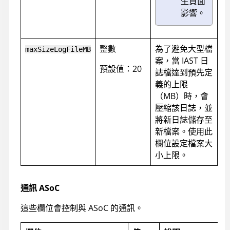
生負面
影響。
整數
為了避免大型檔
maxSizeLogFileMB
案，當 IAST 日
預設值：20
誌檔達到預先定
義的上限
（MB）時，會
壓縮該日誌，並
將新日誌儲存至
新檔案。使用此
欄位設定檔案大
小上限。
通訊
ASoC
這些欄位會控制與
ASoC
的通訊。