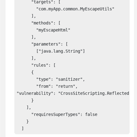
      "targets": [ 

        "com.myApp.common.MyEscapeUtils" 

      ], 

      "methods": [ 

        "myEscapeHtml" 

      ], 

      "parameters": [ 

        ["java.lang.String"] 

      ], 

      "rules": [ 

      { 

        "type": "sanitizer", 

        "from": "return", 

"vulnerability": "CrossSiteScripting.Reflected" 

      } 

    ], 

      "requiresSuperTypes": false 

    } 

  ] 