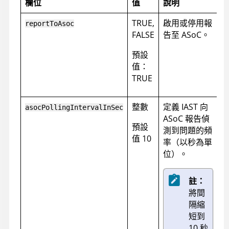
欄位
值
說明
TRUE,
啟用或停用報
reportToAsoc
FALSE
告至
ASoC
。
預設
值：
TRUE
整數
定義 IAST 向
asocPollingIntervalInSec
ASoC
報告偵
預設
測到問題的頻
值 10
率（以秒為單
位）。
註：
將間
隔縮
短到
10 秒