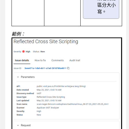
區分大小
寫。
範例：