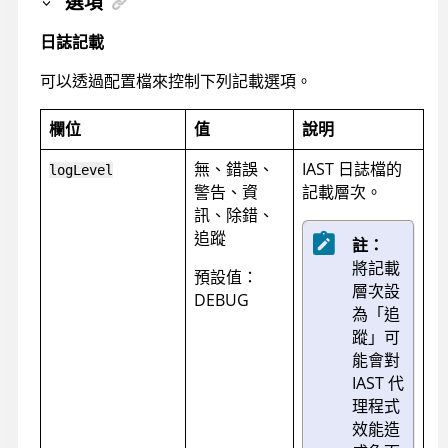
選項
日誌記載
可以透過配置檔來控制下列記載選項。
欄位
值
說明
無、錯誤、
IAST 日誌檔的
logLevel
警告、資
記載層次。
訊、除錯、
追蹤
註：
將記載
預設值：
層次設
DEBUG
為「追
蹤」可
能會對
IAST 代
理程式
效能造