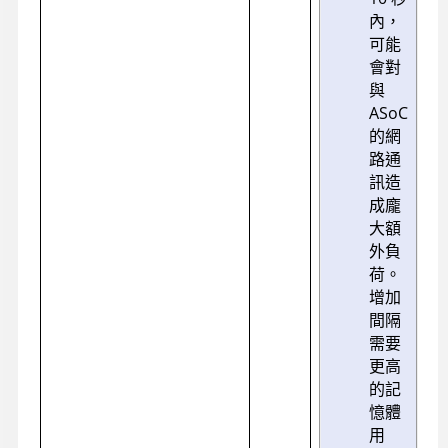
內，
可能
會對
與
ASoC
的網
路通
訊造
成龐
大額
外負
荷。
增加
間隔
需要
更高
的記
憶體
用