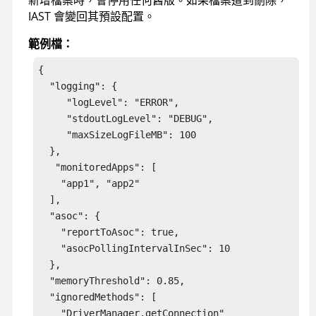
新增檔案時，會停用任何舊版。如果檔案遭到刪除，
IAST 會變回其預設配置。
範例檔：
{   

  "logging": {

     "logLevel": "ERROR",

     "stdoutLogLevel": "DEBUG",

     "maxSizeLogFileMB": 100

  },

   "monitoredApps": [ 

    "app1", "app2"

  ],

  "asoc": {

    "reportToAsoc": true,

    "asocPollingIntervalInSec": 10

  },

  "memoryThreshold": 0.85, 

  "ignoredMethods": [ 

    "DriverManager.getConnection" 
