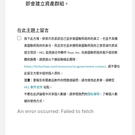
即會建立資產群組。
在此主題上留言
按下此方塊，即表示您承認自己並非美國聯邦政府的員工，也並不具備
美國聯邦政府的身分，而且您也並非遵照美國聯邦政府之意思或代表其
提交資訊。HCL 是透過合作夥伴 Four, Inc. 向美國聯邦政府客戶提供軟
體和服務。請透過以下連結聯絡此團隊：
https://hcltechsw.com/resources/us-government-contact
. 請不要在
此留言方框中提供個人資料。
注意：
要報告有關產品軟件的問題或疑問，請勿使用此表單。請轉至
HCL 軟件支持
站點。
不應在此評論框中共享個人數據。請參閱我們的
隱私聲明
，了解個人數
據的使用方式。