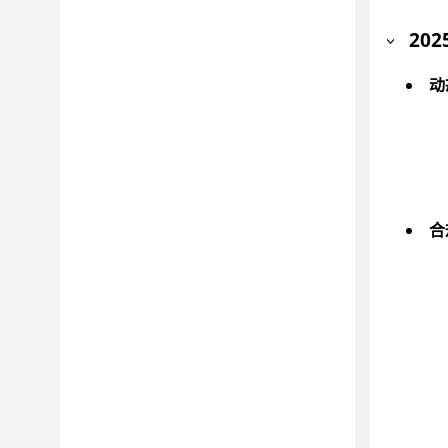
202
动
合