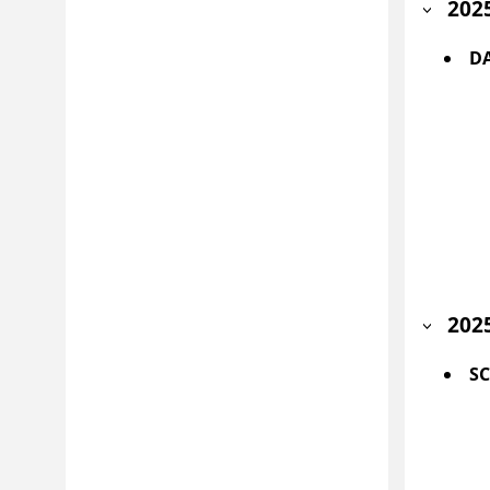
202
D
202
S