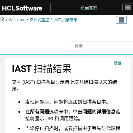
跳转到主要内容
产品文档
Welcome
交互式监控
IAST 扫描结果
反馈
IAST 扫描结果
交互 (IAST) 扫描条目显示自上次开始扫描以来的结
果。
发现问题后，问题将添加到扫描条目中。
在
所有问题
选项卡中，单击
问题
的
详细信息
链
接将显示 URL和调用跟踪。
当您停止扫描时，或者扫描由于丢失与代理程