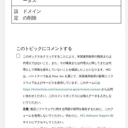
ータス
設
ドメイン
定
の削除
このトピックにコメントする
このボックスをクリックすることにより、米国連邦政府の職員または
代理人ではないこと、また、その職員または代理人に関してまたは代
理として情報を提出していないことを確認したことになります。HCL
は、パートナーである Four, Inc を通じて、米国連邦政府の顧客にソフ
トウェアおよびサービスを提供しています。このチームには
https://hcltechsw.com/resources/us-government-contact
からお問
い合わせください。このコメントボックスには個人データを入力しな
いでください。
注意:
製品ソフトウェアに関する問題や質問を報告するために、このフ
ォームを使用しないでください。代わりに、
HCL Software Support
の
サイトにアクセスしてください。