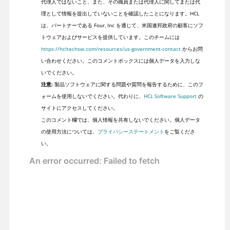
代理人ではないこと、また、その職員または代理人に関してまたは代
理として情報を提出していないことを確認したことになります。HCL
は、パートナーである Four, Inc を通じて、米国連邦政府の顧客にソフ
トウェアおよびサービスを提供しています。このチームには
https://hcltechsw.com/resources/us-government-contact
からお問
い合わせください。このコメントボックスには個人データを入力しな
いでください。
注意:
製品ソフトウェアに関する問題や質問を報告するために、このフ
ォームを使用しないでください。代わりに、
HCL Software Support
の
サイトにアクセスしてください。
このコメント欄では、個人情報を共有しないでください。個人データ
の使用方法については、
プライバシーステートメント
をご覧くださ
い。