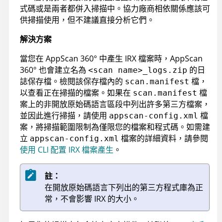
式碼或是兩者都併入掃描中。協力廠商相依關係應該可
供掃描使用，但不建議直接分析它們。
解決方案
當您在
AppScan 360°
中產生
IRX
檔案時，
AppScan
360°
也會建立名為
的日
<scan name>_logs.zip
誌保存檔。檢閱該保存檔內的
檔，
scan.manifest
以查看正在掃描的檔案。如果在
檔
scan.manifest
案上的非開放原始碼語言區段中列出許多第三方檔案，
並因此進行掃描，請使用
檔
appscan-config.xml
案，將掃描範圍限制為僅限您的檔案和程式碼。如需建
立
檔案的詳細資料，請參閱
appscan-config.xml
使用 CLI 配置 IRX 檔案產生
。
註：
在開放原始碼語言下列出的第三方程式庫為正
常，不會影響
IRX
的大小。