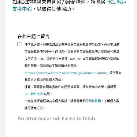
如果您的掃描未包含協力廠商構件，請聯絡
HCL 客戶
支援中心
，以取得其他協助。
在此主題上留言
按下此方塊，即表示您承認自己並非美國聯邦政府的員工，也並不具備
美國聯邦政府的身分，而且您也並非遵照美國聯邦政府之意思或代表其
提交資訊。HCL 是透過合作夥伴 Four, Inc. 向美國聯邦政府客戶提供軟
體和服務。請透過以下連結聯絡此團隊：
https://hcltechsw.com/resources/us-government-contact
. 請不要在
此留言方框中提供個人資料。
注意：
要報告有關產品軟件的問題或疑問，請勿使用此表單。請轉至
HCL 軟件支持
站點。
不應在此評論框中共享個人數據。請參閱我們的
隱私聲明
，了解個人數
據的使用方式。