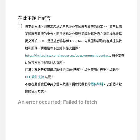
在此主題上留言
按下此方塊，即表示您承認自己並非美國聯邦政府的員工，也並不具備
美國聯邦政府的身分，而且您也並非遵照美國聯邦政府之意思或代表其
提交資訊。HCL 是透過合作夥伴 Four, Inc. 向美國聯邦政府客戶提供軟
體和服務。請透過以下連結聯絡此團隊：
https://hcltechsw.com/resources/us-government-contact
. 請不要在
此留言方框中提供個人資料。
注意：
要報告有關產品軟件的問題或疑問，請勿使用此表單。請轉至
HCL 軟件支持
站點。
不應在此評論框中共享個人數據。請參閱我們的
隱私聲明
，了解個人數
據的使用方式。