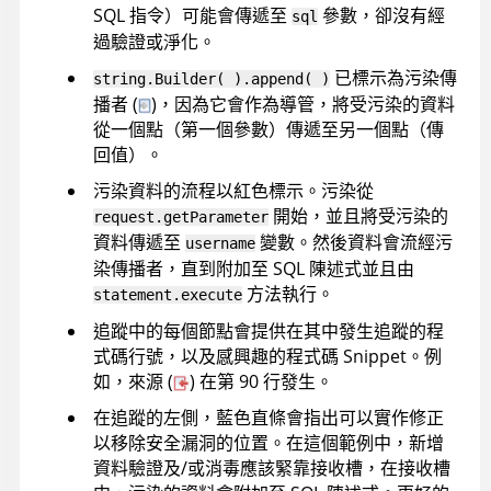
SQL 指令）可能會傳遞至
參數，卻沒有經
sql
過驗證或淨化。
已標示為污染傳
string.Builder( ).append( )
播者 (
)，因為它會作為導管，將受污染的資料
從一個點（第一個參數）傳遞至另一個點（傳
回值）。
污染資料的流程以紅色標示。污染從
開始，並且將受污染的
request.getParameter
資料傳遞至
變數。然後資料會流經污
username
染傳播者，直到附加至 SQL 陳述式並且由
方法執行。
statement.execute
追蹤中的每個節點會提供在其中發生追蹤的程
式碼行號，以及感興趣的程式碼 Snippet。例
如，來源 (
) 在第 90 行發生。
在追蹤的左側，藍色直條會指出可以實作修正
以移除安全漏洞的位置。在這個範例中，新增
資料驗證及/或消毒應該緊靠接收槽，在接收槽