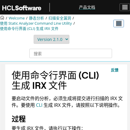
跳转到主要内容
产品文档
Welcome
静态分析
扫描安全漏洞
使用
Static Analyzer Command Line Utility
使用命令行界面 (CLI) 生成
IRX
文件
反馈
使用命令行界面 (CLI)
生成
IRX
文件
要启动文件的分析，必须生成将提交进行扫描的
IRX
文
件。要使用
CLI
生成
IRX
文件，请按照以下说明操作。
过程
要生成
IRX
文件，请执行以下操作：