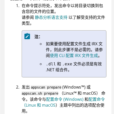
在命令提示符处，发出命令以将目录切换到包
含您的文件的位置。
请参阅
静态分析语言支持
以了解受支持的文件
类型。
注：
如果要使用配置文件生成
IRX
文
件，则此步骤不是必需的。
请参
阅
使用 CLI 配置 IRX 文件生成
。
和
文件必须是有效
.dll
.exe
.NET 组合件。
发出
(
Windows
™
)
或
appscan
prepare
（
Linux
™
和 macOS
）
命
appscan
.sh prepare
令
。该命令与
配置命令 (Windows)
和
配置命令
（Linux 和 macOS
）主题中列出的选项配合使
用。