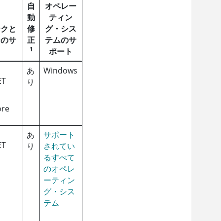
自
オペレー
動
ティン
ークと
修
グ・シス
ーのサ
正
テムのサ
1
ポート
あ
Windows
ET
り
ore
あ
サポート
ET
り
されてい
るすべて
のオペレ
ーティン
グ・シス
テム