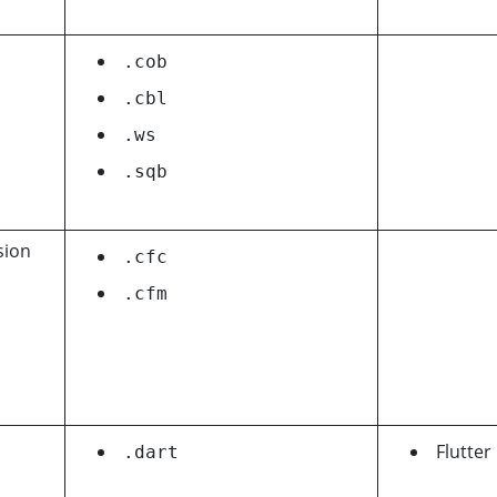
.cob
.cbl
.ws
.sqb
sion
.cfc
.cfm
Flutter
.dart