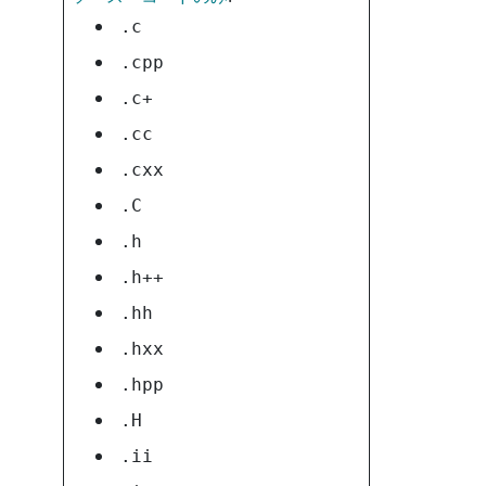
.c
.cpp
.c+
.cc
.cxx
.C
.h
.h++
.hh
.hxx
.hpp
.H
.ii