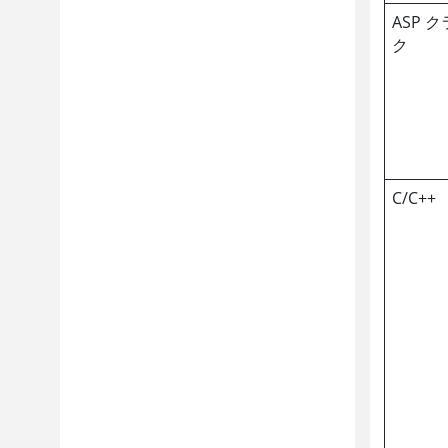
ASP 
ク
C/C++