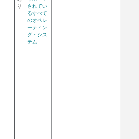
り
されてい
るすべて
のオペレ
ーティン
グ・シス
テム