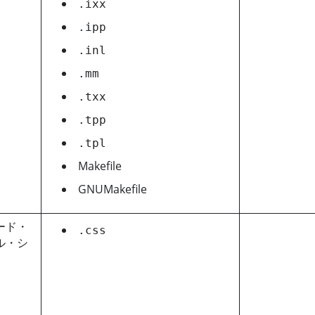
.ixx
.ipp
.inl
.mm
.txx
.tpp
.tpl
Makefile
GNUMakefile
ード・
.css
ル・シ