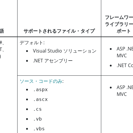
フレームワ
ライブラリ
語
サポートされるファイル・タイプ
ポート
C#、
デフォルト:
ASP .N
ET、
Visual Studio ソリューション
MVC
)
.NET アセンブリー
.NET C
ソース・コードのみ
:
ASP .N
.aspx
MVC
.ascx
.cs
.vb
.vbs