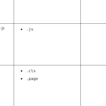
.js
.js
.cls
.page