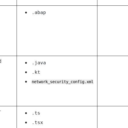
.abap
d
.java
.kt
network_security_config.xml
r
.ts
.tsx