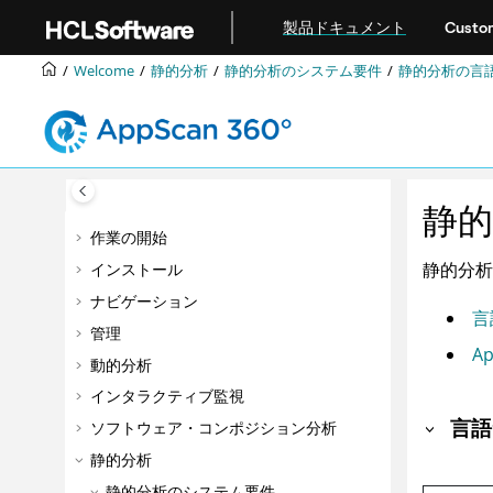
メインコンテンツにジャンプ
製品ドキュメント
Custom
Welcome
静的分析
静的分析のシステム要件
静的分析の言
静
作業の開始
静的分
インストール
ナビゲーション
言
管理
A
動的分析
インタラクティブ監視
言語
ソフトウェア・コンポジション分析
静的分析
静的分析のシステム要件