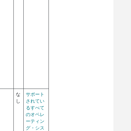
な
サポート
し
されてい
るすべて
のオペレ
ーティン
グ・シス