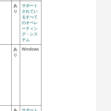
あ
サポート
り
されてい
るすべて
のオペレ
ーティン
グ・シス
テム
あ
Windows
り
あ
サポート