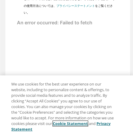
の使用方法については、
プライバシーステートメント
をご覧くださ
い。
We use cookies for the best user experience on our
website, including to personalize content & offerings, to
provide social media features and to analyze traffic. By
clicking “Accept All Cookies” you agree to our use of
cookies. You can also manage your cookies by clicking on
the "Cookie Preferences" and selecting the categories you
would like to accept. For more information on how we use
cookies please visit our
Cookie Statement
and
Privacy
共有: メール
ツイッター
Statement