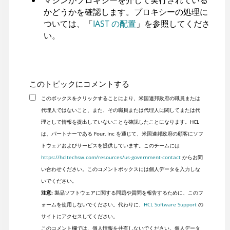
かどうかを確認します。プロキシーの処理に
ついては、「
IAST の配置
」を参照してくださ
い。
このトピックにコメントする
このボックスをクリックすることにより、米国連邦政府の職員または
代理人ではないこと、また、その職員または代理人に関してまたは代
理として情報を提出していないことを確認したことになります。HCL
は、パートナーである Four, Inc を通じて、米国連邦政府の顧客にソフ
トウェアおよびサービスを提供しています。このチームには
https://hcltechsw.com/resources/us-government-contact
からお問
い合わせください。このコメントボックスには個人データを入力しな
いでください。
注意:
製品ソフトウェアに関する問題や質問を報告するために、このフ
ォームを使用しないでください。代わりに、
HCL Software Support
の
サイトにアクセスしてください。
このコメント欄では、個人情報を共有しないでください。個人データ