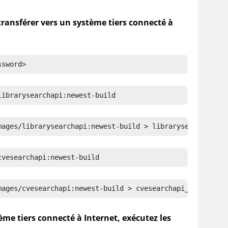
 transférer vers un système tiers connecté à
ssword>
librarysearchapi:newest-build
mages/librarysearchapi:newest-build > librarysearchapi_n
cvesearchapi:newest-build
mages/cvesearchapi:newest-build > cvesearchapi_newest-bu
me tiers connecté à Internet, exécutez les