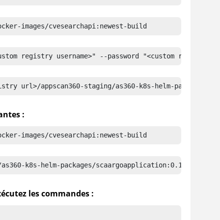
ocker-images/cvesearchapi:newest-build
ustom registry username>" --password "<custom registry p
istry url>/appscan360-staging/as360-k8s-helm-packages/
antes :
ocker-images/cvesearchapi:newest-build
/as360-k8s-helm-packages/scaargoapplication:0.1.1
xécutez les commandes :