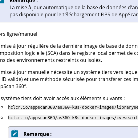
Remarque :
La mise à jour automatique de la base de données d'anal
pas disponible pour le téléchargement FIPS de
AppScan
rs ligne/manuel
 mise à jour régulière de la dernière image de base de donné
mposition logicielle (SCA) dans le registre local permet de
ns des environnements restreints ou isolés.
 mise à jour manuelle nécessite un système tiers vers leque
 ID valide) et une méthode sécurisée pour transférer ces i
pScan 360°
.
 système tiers doit avoir accès aux éléments suivants :
hclcr.io/appscan360/as360-k8s-docker-images/librarys
hclcr.io/appscan360/as360-k8s-docker-images/cvesearc
Remarque :