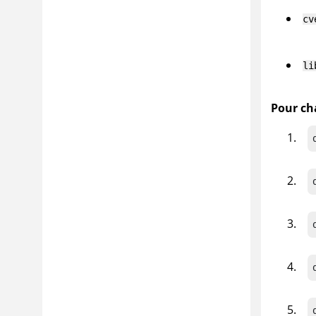
cv
li
Pour ch