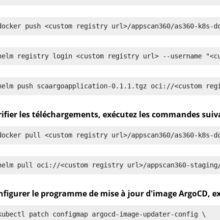
docker push <custom registry url>/appscan360/as360-k8s-d
helm registry login <custom registry url> --username "<c
helm push scaargoapplication-0.1.1.tgz oci://<custom reg
rifier les téléchargements, exécutez les commandes suiv
docker pull <custom registry url>/appscan360/as360-k8s-d
helm pull oci://<custom registry url>/appscan360-staging
nfigurer le programme de mise à jour d'image ArgoCD, e
kubectl patch configmap argocd-image-updater-config \
