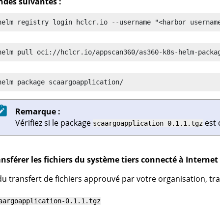
es suivantes :
helm registry login hclcr.io --username "<harbor usernam
helm pull oci://hclcr.io/appscan360/as360-k8s-helm-packa
helm package scaargoapplication/
Remarque :
Vérifiez si le package
est 
scaargoapplication-0.1.1.tgz
nsférer les fichiers du système tiers connecté à Interne
 du transfert de fichiers approuvé par votre organisation, tran
aargoapplication-0.1.1.tgz