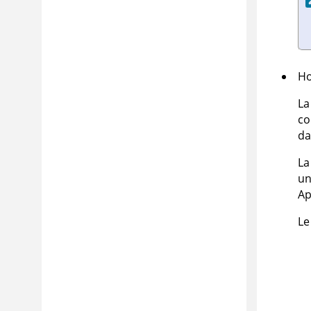
Ho
La
co
da
La
un
Ap
Le