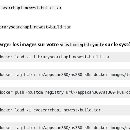
esearchapi_newest-build.tar
brarysearchapi_newest-build.tar
arger les images sur votre
sur le sys
<customregistryurl>
docker load -i librarysearchapi_newest-build.tar
docker tag hclcr.io/appscan360/as360-k8s-docker-images/l
docker push <custom registry url>/appscan360/as360-k8s-d
docker load -i cvesearchapi_newest-build.tar
docker tag hclcr.io/appscan360/as360-k8s-docker-images/c