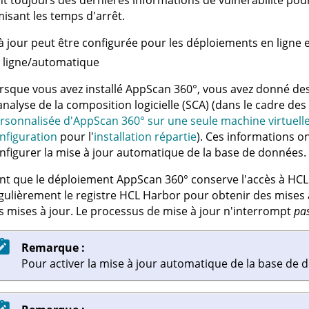
t toujours des dernières informations de vulnérabilité pour 
isant les temps d'arrêt.
à jour peut être configurée pour les déploiements en ligne 
 ligne/automatique
rsque vous avez installé
AppScan 360°
, vous avez donné des
analyse de la composition logicielle (SCA) (dans le cadre d
rsonnalisée d'AppScan 360° sur une seule machine virtuell
nfiguration
pour l'
installation répartie
). Ces informations o
nfigurer la mise à jour automatique de la base de données. 
nt que le déploiement
AppScan 360°
conserve l'accès à HCL
gulièrement le registre HCL Harbor pour obtenir des mises 
s mises à jour. Le processus de mise à jour n'interrompt
pa
Remarque :
Pour activer la mise à jour automatique de la base de d