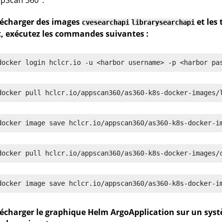
lécharger des images
et les
cvesearchapi
librarysearchapi
t, exécutez les commandes suivantes :
docker login hclcr.io -u <harbor username> -p <harbor pa
docker pull hclcr.io/appscan360/as360-k8s-docker-images/
docker image save hclcr.io/appscan360/as360-k8s-docker-i
docker pull hclcr.io/appscan360/as360-k8s-docker-images/
docker image save hclcr.io/appscan360/as360-k8s-docker-i
lécharger le graphique Helm ArgoApplication sur un systè