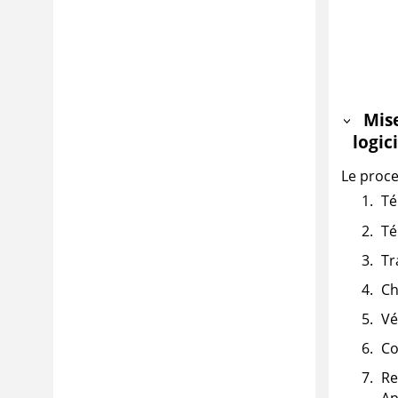
Mise
logic
Le proce
Té
Té
Tr
Ch
Vé
Co
Re
Ap