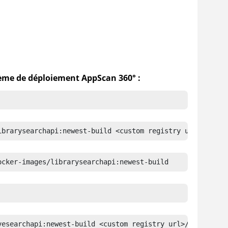
tème de déploiement
AppScan 360°
:
ibrarysearchapi:newest-build <custom registry url>/appsc
ocker-images/librarysearchapi:newest-build
vesearchapi:newest-build <custom registry url>/appscan36