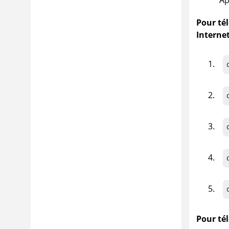
Pour té
Interne
Pour té