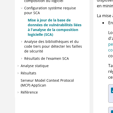
disposen
composition du logiciel
en minim
Configuration système requise
pour SCA
La mise 
Mise à jour de la base de
En
données de vulnérabilités liées
à l'analyse de la composition
Lo
logicielle (SCA)
d'
Analyse des bibliothèques et du
pe
code tiers pour détecter les failles
co
de sécurité
co
Résultats de l'examen SCA
Ta
Analyse statique
ré
Résultats
ce
Serveur Model Context Protocol
(MCP)
AppScan
Référence