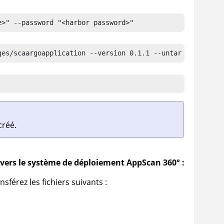
e>" --password "<harbor password>"
ges/scaargoapplication --version 0.1.1 --untar
créé.
t vers le système de déploiement
AppScan 360°
:
sférez les fichiers suivants :