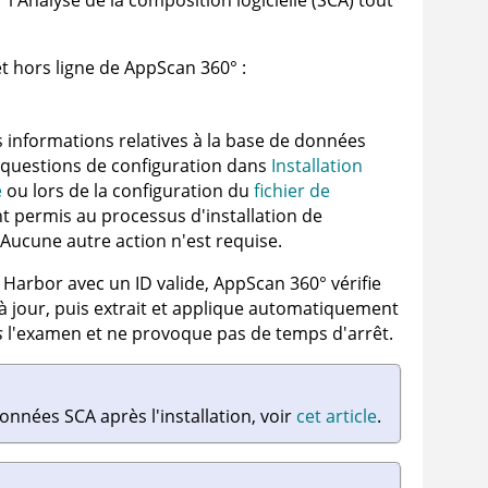
l'Analyse de la composition logicielle (SCA) tout
et hors ligne de
AppScan 360°
:
 informations relatives à la base de données
es questions de configuration dans
Installation
e
ou lors de la configuration du
fichier de
nt permis au processus d'installation de
Aucune autre action n'est requise.
 Harbor avec un ID valide,
AppScan 360°
vérifie
à jour, puis extrait et applique automatiquement
s
l'examen et ne provoque pas de temps d'arrêt.
onnées SCA après l'installation, voir
cet article
.