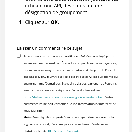
échéant une API, des notes ou une
désignation de groupement.
Cliquez sur
OK
.
Laisser un commentaire ce sujet
En cochant cette case, vous certifiez ne PAS être employé par le
gouvernement fédéral des États-Unis ou par l'une de ses agences,
et que vous n'envoyez pas ces informations de la part de l'une de
ces entités. HCL fournit des logiciels et des services aux clients du
gouvernement fédéral des États-Unis via ses partenaires Four, Inc.
Veuillez contacter cette équipe à l'aide du lien suivant :
https://hcltechsw.com/resources/us-government-contact
. Votre
commentaire ne doit contenir aucune information permettant de
vous identifier.
Note:
Pour signaler un problème ou une question concernant le
logiciel du produit, n'utilisez pas ce formulaire. Rendez-vous
plutôt sur le site
HCL Software Support
.