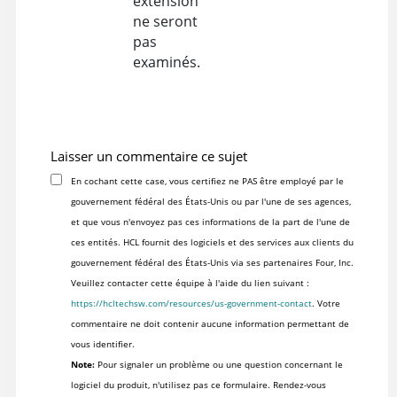
extension
ne seront
pas
examinés.
Laisser un commentaire ce sujet
En cochant cette case, vous certifiez ne PAS être employé par le
gouvernement fédéral des États-Unis ou par l'une de ses agences,
et que vous n'envoyez pas ces informations de la part de l'une de
ces entités. HCL fournit des logiciels et des services aux clients du
gouvernement fédéral des États-Unis via ses partenaires Four, Inc.
Veuillez contacter cette équipe à l'aide du lien suivant :
https://hcltechsw.com/resources/us-government-contact
. Votre
commentaire ne doit contenir aucune information permettant de
vous identifier.
Note:
Pour signaler un problème ou une question concernant le
logiciel du produit, n'utilisez pas ce formulaire. Rendez-vous