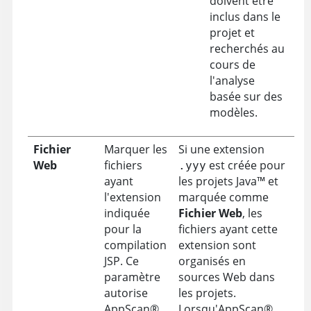
doivent être
inclus dans le
projet et
recherchés au
cours de
l'analyse
basée sur des
modèles
.
Fichier
Marquer les
Si une extension
Web
fichiers
est créée pour
.yyy
ayant
les projets
Java
™
et
l'extension
marquée comme
indiquée
Fichier Web
, les
pour la
fichiers ayant cette
compilation
extension sont
JSP. Ce
organisés en
paramètre
sources Web dans
autorise
les projets.
AppScan
®
Lorsqu'
AppScan
®