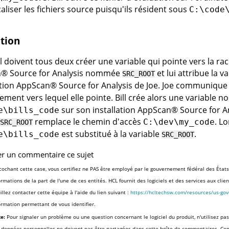
caliser les fichiers source puisqu'ils résident sous
C:\code
tion
ill doivent tous deux créer une variable qui pointe vers la r
n
®
Source for Analysis
nommée
et lui attribue la v
SRC_ROOT
ation
AppScan
®
Source for Analysis
de Joe. Joe communique en
ement vers lequel elle pointe. Bill crée alors une variable
sur son installation
AppScan
®
Source for A
e\bills_code
remplace le chemin d'accès
. Lo
C:\dev\my_code
SRC_ROOT
est substitué à la variable
.
e\bills_code
SRC_ROOT
er un commentaire ce sujet
cochant cette case, vous certifiez ne PAS être employé par le gouvernement fédéral des États
ormations de la part de l'une de ces entités. HCL fournit des logiciels et des services aux cli
illez contacter cette équipe à l'aide du lien suivant :
https://hcltechsw.com/resources/us-go
ormation permettant de vous identifier.
e:
Pour signaler un problème ou une question concernant le logiciel du produit, n'utilisez pas
 données personnelles ne doivent pas être partagées dans cette boîte de commentaires. Co