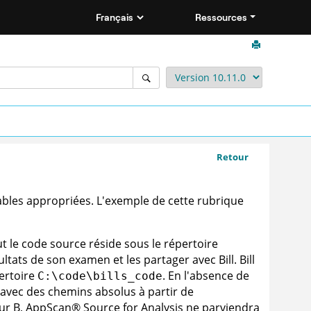
Ressources
Retour
ables appropriées. L'exemple de cette rubrique
ut le code source réside sous le répertoire
ltats de son examen et les partager avec Bill. Bill
pertoire
. En l'absence de
C:\code\bills_code
ce avec des chemins absolus à partir de
eur B,
AppScan
®
Source for Analysis
ne parviendra