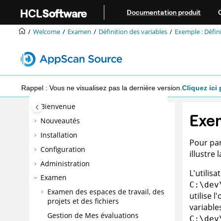
Aller au contenu principal
Documentation produit
Welcome
Examen
Définition des variables
Exemple : Défini
Rappel : Vous ne visualisez pas la dernière version.
Cliquez ici 
Bienvenue
Exem
Nouveautés
Installation
Pour par
Configuration
illustre 
Administration
L'utilis
Examen
C:\dev
Examen des espaces de travail, des
utilise 
projets et des fichiers
variable
Gestion de Mes évaluations
C:\dev