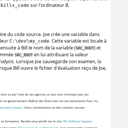
sur l'ordinateur B.
\bills_code
acine du code source. Joe crée une variable dans
aleur
. Cette variable est locale à
C:\dev\my_code
suite à Bill le nom de la variable (
) et
SRC_ROOT
 nommée
en lui attribuant la valeur
SRC_ROOT
nalysis
. Lorsque Joe sauvegarde son examen, la
rsque Bill ouvre le fichier d'évaluation reçu de Joe,
-Unis ou par l'une de ses agences, et que vous n'envoyez pas ces
ents du gouvernement fédéral des États-Unis via ses partenaires Four, Inc.
vernment-contact
. Votre commentaire ne doit contenir aucune
 ce formulaire. Rendez-vous plutôt sur le site
HCL Software Support
.
nsultez notre
Déclaration de confidentialité
pour comprendre comment