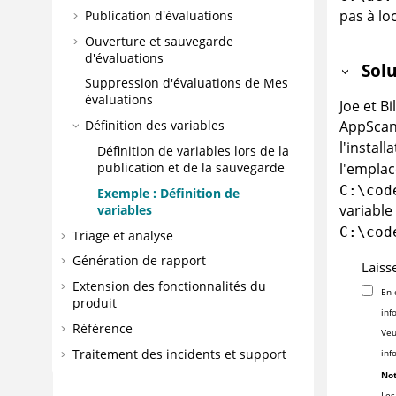
pas à lo
Publication d'évaluations
Ouverture et sauvegarde
d'évaluations
Solu
Suppression d'évaluations de Mes
évaluations
Joe et B
AppSca
Définition des variables
l'install
Définition de variables lors de la
l'emplac
publication et de la sauvegarde
C:\cod
Exemple : Définition de
variable
variables
C:\cod
Triage et analyse
Génération de rapport
Laiss
Extension des fonctionnalités du
En 
produit
inf
Référence
Veu
Traitement des incidents et support
inf
Not
Les