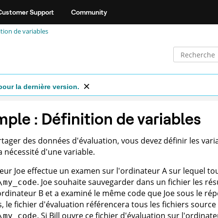
Customer Support
Community
tion de variables
pour la dernière version.
ple : Définition de variables
tager des données d'évaluation, vous devez définir les vari
la nécessité d'une variable.
ateur Joe effectue un examen sur l'ordinateur A sur lequel to
. Joe souhaite sauvegarder dans un fichier les résu
\my_code
l'ordinateur B et a examiné le même code que Joe sous le ré
s, le fichier d'évaluation référencera tous les fichiers sour
. Si Bill ouvre ce fichier d'évaluation sur l'ordinat
\my_code