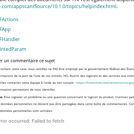
e.com/appscan/Source/10.1.0/topics/helpindex.html
.
FActions
FApp
FHandler
intedParam
er un commentaire ce sujet
cochant cette case, vous certifiez ne PAS être employé par le gouvernement fédéral des États
ormations de la part de l'une de ces entités. HCL fournit des logiciels et des services aux cli
illez contacter cette équipe à l'aide du lien suivant :
https://hcltechsw.com/resources/us-go
ormation permettant de vous identifier.
e:
Pour signaler un problème ou une question concernant le logiciel du produit, n'utilisez pas
 données personnelles ne doivent pas être partagées dans cette boîte de commentaires. Co
 données personnelles sont utilisées.