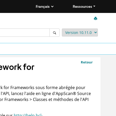
Ressources
Retour
ework for
work for Frameworks sous forme abrégée pour
PI, lancez l'aide en ligne d'
AppScan
®
Source
or Frameworks > Classes et méthodes de l'API
ble sur
http://help.hcl-