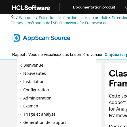
Aller au contenu principal
Documentation produit
Welcome
Extension des fonctionnalités du produit
Extension
Classes et méthodes de l'API Framework for Frameworks
Rappel : Vous ne visualisez pas la dernière version.
Cliquez ici 
Bienvenue
Clas
Nouveautés
Fra
Installation
Configuration
Cette se
Administration
Adobe
™
Examen
for Anal
Triage et analyse
Framewo
Génération de rapport
L'ensemb