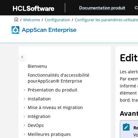
Aller au contenu principal
Documentation produit
C
Welcome
Configuration
Configurer les paramètres utilisat
Edit
Bienvenu
Les aler
Fonctionnalités d'accessibilité
Par exem
pourAppScan® Enterprise
informé 
Présentation du produit
élément 
Installation
bord, tr
Mise à niveau et migration
Avan
Intégration
DevOps
R
Meilleures pratiques
Vo