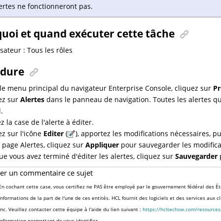
ertes ne fonctionneront pas.
uoi et quand exécuter cette tâche
isateur : Tous les rôles
édure
le menu principal du navigateur Enterprise Console, cliquez sur
Pr
ez sur
Alertes
dans le panneau de navigation. Toutes les alertes que
.
 la case de l'alerte à éditer.
ez sur l'icône
Editer
(
), apportez les modifications nécessaires, p
a page Alertes, cliquez sur
Appliquer
pour sauvegarder les modificat
ue vous avez terminé d'éditer les alertes, cliquez sur
Sauvegarder
ser un commentaire ce sujet
En cochant cette case, vous certifiez ne PAS être employé par le gouvernement fédéral des Ét
informations de la part de l'une de ces entités. HCL fournit des logiciels et des services aux 
Inc. Veuillez contacter cette équipe à l'aide du lien suivant :
https://hcltechsw.com/resource
information permettant de vous identifier.