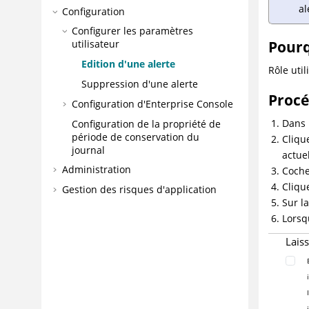
al
Configuration
Configurer les paramètres
Pourq
utilisateur
Edition d'une alerte
Rôle util
Suppression d'une alerte
Proc
Configuration d'Enterprise Console
Dans 
Configuration de la propriété de
période de conservation du
Cliqu
journal
actuel
Administration
Cochez
Cliqu
Gestion des risques d'application
Sur l
Traitement des incidents et support
Lorsq
Référence
Lais
Glossaire