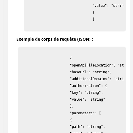
                                "value": "string"

                                }

                                ]

Exemple de corps de requête (JSON) :
                        {

                        "openApiFileLocation": "string"
                        "baseUrl": "string",

                        "additionalDomains": "string",

                        "authorization": {

                        "key": "string",

                        "value": "string"

                        },

                        "parameters": [

                        {

                        "path": "string",
