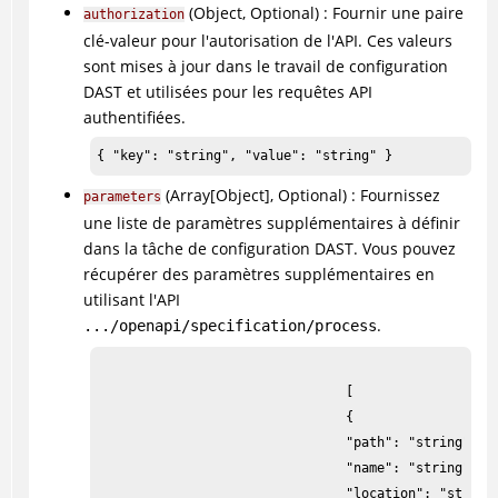
(Object, Optional) : Fournir une paire
authorization
clé-valeur pour l'autorisation de l'API. Ces valeurs
sont mises à jour dans le travail de configuration
DAST et utilisées pour les requêtes API
authentifiées.
{ "key": "string", "value": "string" }
(Array[Object], Optional) : Fournissez
parameters
une liste de paramètres supplémentaires à définir
dans la tâche de configuration DAST. Vous pouvez
récupérer des paramètres supplémentaires en
utilisant l'API
.
.../openapi/specification/process
                                [

                                {

                                "path": "string",

                                "name": "string",

                                "location": "string"