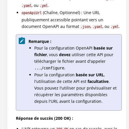
, ou
.
.yaml
.yml
(Chaîne, Optionnel) : Une URL
openApiUrl
publiquement accessible pointant vers un
document OpenAPI au format
,
, ou
.
.json
.yaml
.yml
Remarque :
Pour la configuration OpenAPI
basée sur
fichier
, vous
devez
utiliser cette API pour
télécharger le fichier avant d'appeler
.
.../configure
Pour la configuration
basée sur URL
,
l'utilisation de cette API est
facultative
.
Vous pouvez l'utiliser pour prévisualiser et
récupérer les paramètres disponibles
depuis l'URL avant la configuration.
Réponse de succès (200 OK) :
L'API retourne un
en cas de succès, avec le