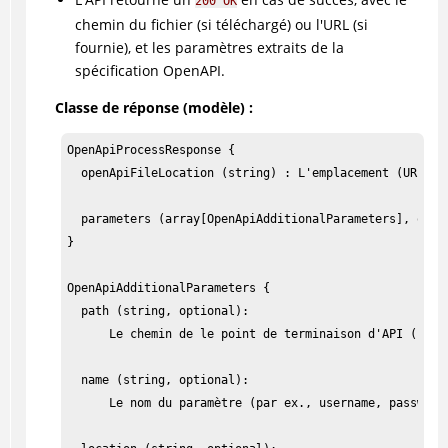
200 OK
chemin du fichier (si téléchargé) ou l'URL (si
fournie), et les paramètres extraits de la
spécification OpenAPI.
Classe de réponse (modèle) :
OpenApiProcessResponse {

  openApiFileLocation (string) : L'emplacement (URL ou 
  parameters (array[OpenApiAdditionalParameters], opti
}

OpenApiAdditionalParameters {

  path (string, optional):

      Le chemin de le point de terminaison d'API (par e
  name (string, optional):

      Le nom du paramètre (par ex., username, password,