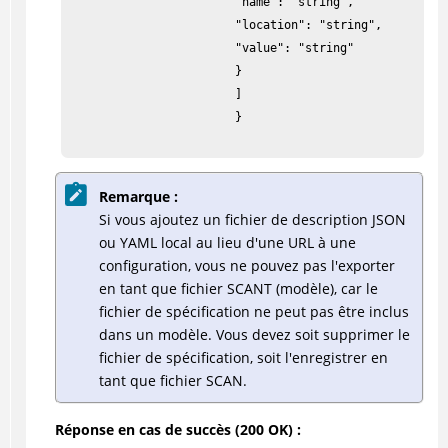
                        "name": "string",

                        "location": "string",

                        "value": "string"

                        }

                        ]

                        }

Remarque :
Si vous ajoutez un fichier de description JSON
ou YAML local au lieu d'une URL à une
configuration, vous ne pouvez pas l'exporter
en tant que fichier SCANT (modèle), car le
fichier de spécification ne peut pas être inclus
dans un modèle. Vous devez soit supprimer le
fichier de spécification, soit l'enregistrer en
tant que fichier SCAN.
Réponse en cas de succès (200 OK) :