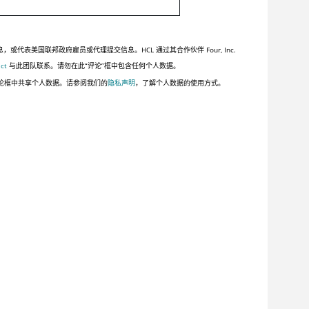
美国联邦政府雇员或代理提交信息。HCL 通过其合作伙伴 Four, Inc.
ct
与此团队联系。请勿在此“评论”框中包含任何个人数据。
论框中共享个人数据。请参阅我们的
隐私声明
，了解个人数据的使用方式。