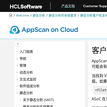
跳转到主要内容
产品文档
Customer Supp
Welcome
静态分析
静态分析的系统要求
静态分析客户机支
客户
入门指南
导航
AppScan
管理
可能会有
动态分析
当找到 V
交互式监控
报。如果
软件组成分析
<filet
静态分析
ASoC
在
关于静态分析 (SAST)
静态分析的系统要求