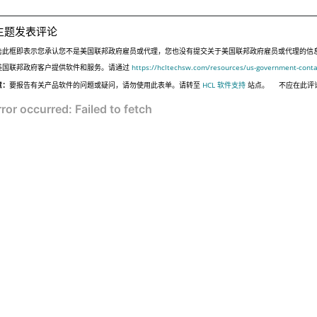
主题发表评论
击此框即表示您承认您不是美国联邦政府雇员或代理，您也没有提交关于美国联邦政府雇员或代理的信息，或代表
美国联邦政府客户提供软件和服务。请通过
https://hcltechsw.com/resources/us-government-conta
意：
要报告有关产品软件的问题或疑问，请勿使用此表单。请转至
HCL 软件支持
站点。
不应在此评