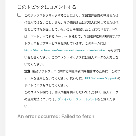
このトピックにコメントする
このボックスをクリックすることにより、米国連邦政府の職員または
代理人ではないこと、また、その職員または代理人に関してまたは代
理として情報を提出していないことを確認したことになります。HCL
は、パートナーである Four, Inc を通じて、米国連邦政府の顧客にソフ
トウェアおよびサービスを提供しています。このチームには
https://hcltechsw.com/resources/us-government-contact
からお問
い合わせください。このコメントボックスには個人データを入力しな
いでください。
注意:
製品ソフトウェアに関する問題や質問を報告するために、このフ
ォームを使用しないでください。代わりに、
HCL Software Support
の
サイトにアクセスしてください。
このコメント欄では、個人情報を共有しないでください。個人データ
の使用方法については、
プライバシーステートメント
をご覧くださ
い。