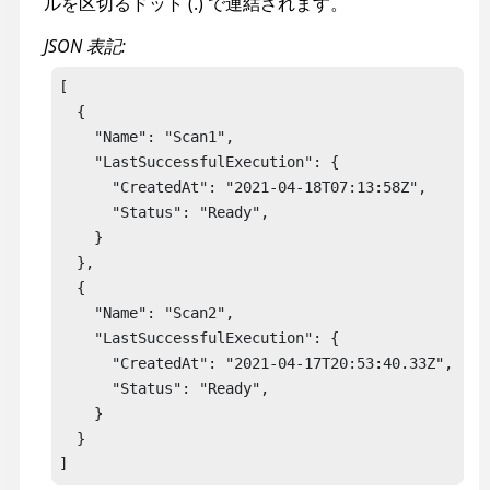
ルを区切るドット (.) で連結されます。
JSON 表記:
[

  { 

    "Name": "Scan1",

    "LastSuccessfulExecution": {

      "CreatedAt": "2021-04-18T07:13:58Z",

      "Status": "Ready",

    }

  },

  {

    "Name": "Scan2",

    "LastSuccessfulExecution": {

      "CreatedAt": "2021-04-17T20:53:40.33Z",

      "Status": "Ready",

    }

  }

]