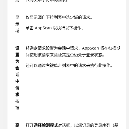
显
仅显示源自下拉列表中选定域的请求。
示
单击 AppScan 以执行以下操作：
域
设
将选定请求设置为会话中请求，AppScan 将在扫描期
置
间使用该请求来验证其是否仍处于登录状态。
为
还可以通过右键单击列表中的请求来执行此操作。
会
话
中
请
求
按
钮
高
打开
选择检测模式
对话框，以您记录的登录序列（基