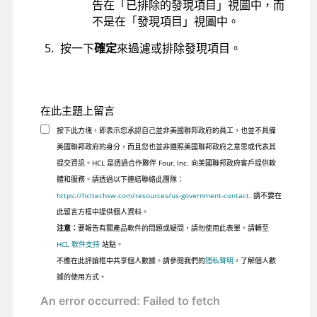
告在「已排除的發現項目」視圖中，而
不是在「發現項目」視圖中。
按一下
確定
來過濾或排除發現項目。
在此主題上留言
按下此方塊，即表示您承認自己並非美國聯邦政府的員工，也並不具備
美國聯邦政府的身分，而且您也並非遵照美國聯邦政府之意思或代表其
提交資訊。HCL 是透過合作夥伴 Four, Inc. 向美國聯邦政府客戶提供軟
體和服務。請透過以下連結聯絡此團隊：
https://hcltechsw.com/resources/us-government-contact
. 請不要在
此留言方框中提供個人資料。
注意：
要報告有關產品軟件的問題或疑問，請勿使用此表單。請轉至
HCL 軟件支持
站點。
不應在此評論框中共享個人數據。請參閱我們的
隱私聲明
，了解個人數
據的使用方式。