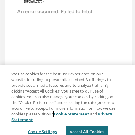
據的使用方式。
We use cookies for the best user experience on our
website, including to personalize content & offerings, to
provide social media features and to analyze traffic. By
clicking “Accept All Cookies” you agree to our use of
cookies. You can also manage your cookies by clicking on
the "Cookie Preferences" and selecting the categories you
would like to accept. For more information on how we use
cookies please visit our
Cookie Statement
and
Privacy
分享：電子郵件
推特
Statement
免責聲明
隱私
使用條款
Cookie Settings
Accept All Cookies