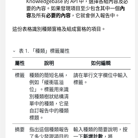
Knowledgebase
的 API 中，選擇各組內容及必
要的內容。如果發現項目至少包含其中一個
內
容
及所有
必要的內容
，它就會併入報告中。
這份表格識別種類窗格及組成窗格的項目。
表
1
.
「種類」標籤屬性
屬性
說明
如何編輯
標籤
種類的簡短名稱，
請在單行文字欄位中輸入
例如「緩衝區溢
標籤。
位」。標籤用來識
別種類樹狀結構清
單中的種類，它是
自訂報告中的種類
標題。
摘要
指出這個種類報告
輸入種類的簡要說明，按
了多少發現項目的
一下
新增計數
，將