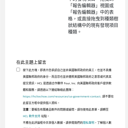
「報告編輯器」視圖或
「報告編輯器」中的表
格，或直接拖曳到種類樹
狀結構中的現有發現項目
種類。
在此主題上留言
按下此方塊，即表示您承認自己並非美國聯邦政府的員工，也並不具備
美國聯邦政府的身分，而且您也並非遵照美國聯邦政府之意思或代表其
提交資訊。HCL 是透過合作夥伴 Four, Inc. 向美國聯邦政府客戶提供軟
體和服務。請透過以下連結聯絡此團隊：
https://hcltechsw.com/resources/us-government-contact
. 請不要在
此留言方框中提供個人資料。
注意：
要報告有關產品軟件的問題或疑問，請勿使用此表單。請轉至
HCL 軟件支持
站點。
不應在此評論框中共享個人數據。請參閱我們的
隱私聲明
，了解個人數