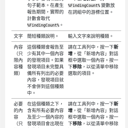
句子範本。在產生
變數放
%FindingCount%
報告期間，實際的
在詞組中的游標位置。
計數會取代
。
%FindingCount%
文字
簡短種類說明。
輸入文字來說明種類。
內容
這個種類會報告至
請在工具列中，按一下
新
（只
少有其中一個內容
增
，從「新增內容」對話
限內
的發現項目。如果
框中選取一個內容。按一
容種
發現項目未完整具
下
移除
，以從清單中移除
類）
備所有列出的必要
選取的項目。
內容，發現項目就
不會併到這個種類
中。
必要
在這個種類之下，
請在工具列中，按一下
新
的內
含有所有必要內容
增
，從「新增內容」對話
容
及至少一個內容的
框中選取一個內容。按一
（只
發現項目會出現在
下
移除
，以從清單中移除