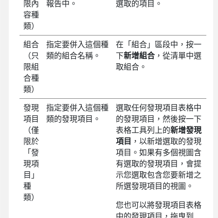
限內
報告中。
選取的項目。
容種
類）
組合
指定要併入這個種
在「組合」區段中，按一
（只
類的組合名稱。
下
新增組合
，從清單中選
限組
取組合。
合種
類）
發現
指定要併入這個種
選取任何發現項目表格中
項目
類的發現項目。
的發現項目，然後按一下
（僅
表格工具列上的
新增發現
限於
項目
，以新增選取的發現
「發
項目。如果有多個視圖含
現項
有選取的發現項目，會提
目」
示您選取包含您要新增之
種
所選發現項目的視圖。
類）
您也可以將發現項目表格
中的發現項目，拖曳到