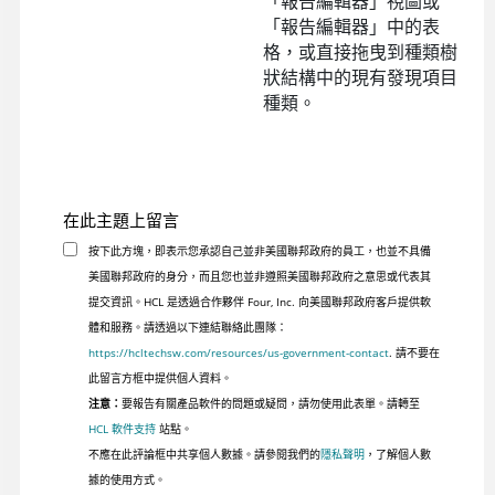
「報告編輯器」視圖或
「報告編輯器」中的表
格，或直接拖曳到種類樹
狀結構中的現有發現項目
種類。
在此主題上留言
按下此方塊，即表示您承認自己並非美國聯邦政府的員工，也並不具備
美國聯邦政府的身分，而且您也並非遵照美國聯邦政府之意思或代表其
提交資訊。HCL 是透過合作夥伴 Four, Inc. 向美國聯邦政府客戶提供軟
體和服務。請透過以下連結聯絡此團隊：
https://hcltechsw.com/resources/us-government-contact
. 請不要在
此留言方框中提供個人資料。
注意：
要報告有關產品軟件的問題或疑問，請勿使用此表單。請轉至
HCL 軟件支持
站點。
不應在此評論框中共享個人數據。請參閱我們的
隱私聲明
，了解個人數
據的使用方式。