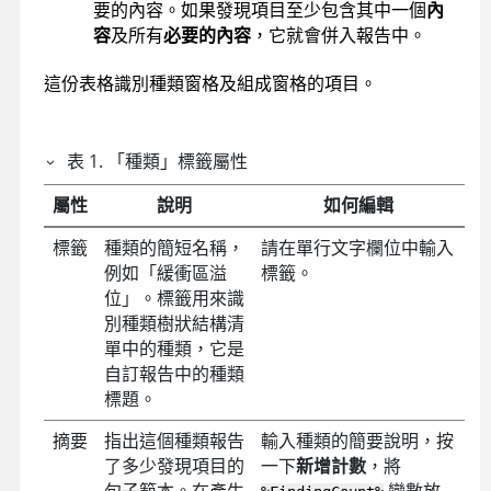
要的內容。如果發現項目至少包含其中一個
內
容
及所有
必要的內容
，它就會併入報告中。
這份表格識別種類窗格及組成窗格的項目。
表
1
.
「種類」標籤屬性
屬性
說明
如何編輯
標籤
種類的簡短名稱，
請在單行文字欄位中輸入
例如「緩衝區溢
標籤。
位」。標籤用來識
別種類樹狀結構清
單中的種類，它是
自訂報告中的種類
標題。
摘要
指出這個種類報告
輸入種類的簡要說明，按
了多少發現項目的
一下
新增計數
，將
句子範本。在產生
變數放