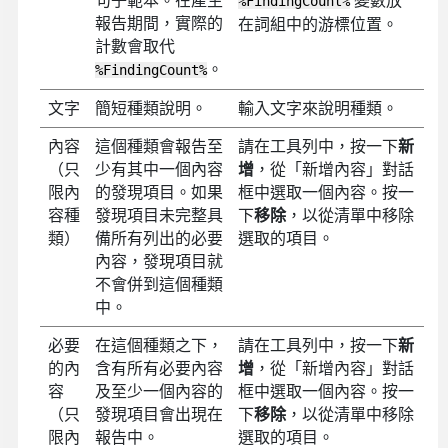
%FindingCount%
報告期間，實際的
在詞組中的游標位置。
計數會取代
。
%FindingCount%
文字
簡短種類說明。
輸入文字來說明種類。
內容
這個種類會報告至
請在工具列中，按一下
新
（只
少有其中一個內容
增
，從「新增內容」對話
限內
的發現項目。如果
框中選取一個內容。按一
容種
發現項目未完整具
下
移除
，以從清單中移除
類）
備所有列出的必要
選取的項目。
內容，發現項目就
不會併到這個種類
中。
必要
在這個種類之下，
請在工具列中，按一下
新
的內
含有所有必要內容
增
，從「新增內容」對話
容
及至少一個內容的
框中選取一個內容。按一
（只
發現項目會出現在
下
移除
，以從清單中移除
限內
報告中。
選取的項目。