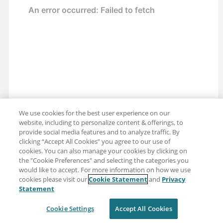
We use cookies for the best user experience on our
website, including to personalize content & offerings, to
provide social media features and to analyze traffic. By
clicking “Accept All Cookies” you agree to our use of
cookies. You can also manage your cookies by clicking on
the "Cookie Preferences" and selecting the categories you
would like to accept. For more information on how we use
cookies please visit our
Cookie Statement
and
Privacy
分享：電子郵件
推特
Statement
免責聲明
隱私
使用條款
Cookie Settings
Accept All Cookies
Cookie Settings