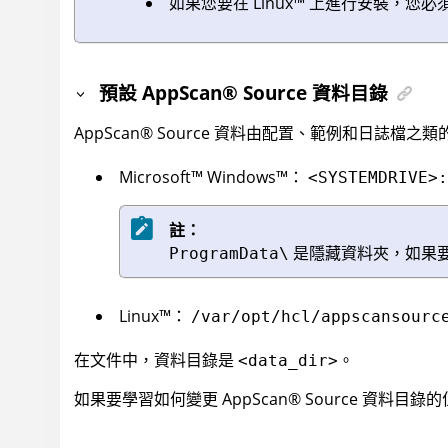
如果您要在
Linux
™
上進行安裝，您必須有
預設
AppScan
®
Source
資料目錄
AppScan
®
Source
資料由配置、範例和日誌檔之類
Microsoft
™
Windows
™
：
<SYSTEMDRIVE>:
註：
是隱藏資料夾，如果
ProgramData\
Linux
™
：
/var/opt/hcl/appscansourc
在文件中，資料目錄是
。
<data_dir>
如果要學習如何變更
AppScan
®
Source
資料目錄的