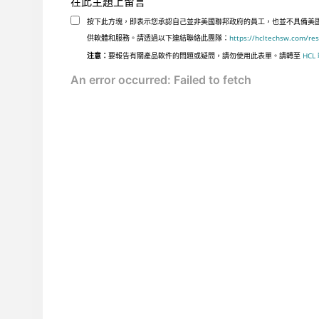
在此主題上留言
按下此方塊，即表示您承認自己並非美國聯邦政府的員工，也並不具備美國聯邦
供軟體和服務。請透過以下連結聯絡此團隊：
https://hcltechsw.com/re
注意：
要報告有關產品軟件的問題或疑問，請勿使用此表單。請轉至
HCL