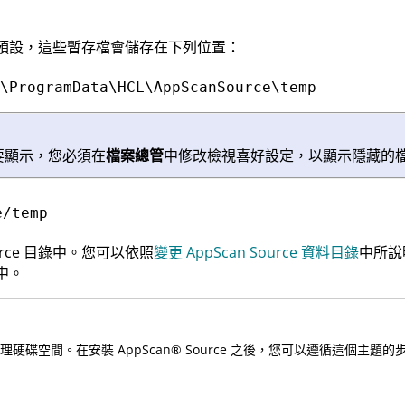
預設，這些暫存檔會儲存在下列位置：
\ProgramData\HCL\AppScanSource\temp
要顯示，您必須在
檔案總管
中修改檢視喜好設定，以顯示隱藏的
e/temp
rce
目錄中。您可以依照
變更 AppScan Source 資料目錄
中所說
中。
管理硬碟空間。在安裝
AppScan
®
Source
之後，您可以遵循這個主題的