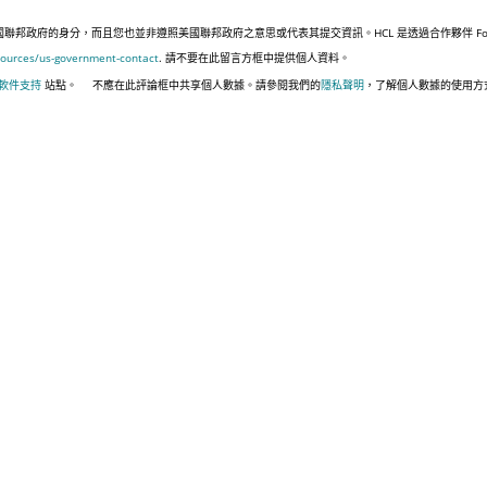
政府的身分，而且您也並非遵照美國聯邦政府之意思或代表其提交資訊。HCL 是透過合作夥伴 Four, 
sources/us-government-contact
. 請不要在此留言方框中提供個人資料。
 軟件支持
站點。
不應在此評論框中共享個人數據。請參閱我們的
隱私聲明
，了解個人數據的使用方