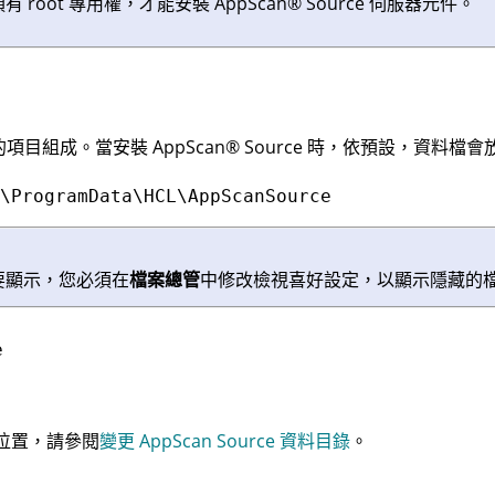
 root 專用權，才能安裝
AppScan
®
Source
伺服器元件。
的項目組成。當安裝
AppScan
®
Source
時，依預設，資料檔會
\ProgramData\HCL\AppScanSource
要顯示，您必須在
檔案總管
中修改檢視喜好設定，以顯示隱藏的
e
位置，請參閱
變更 AppScan Source 資料目錄
。