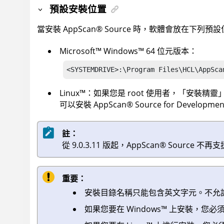
預設安裝位置
當安裝
AppScan
®
Source
時，軟體會放在下列預設
Microsoft
™
Windows
™
64 位元版本：
<SYSTEMDRIVE>:\Program Files\HCL\AppSca
Linux
™
：如果您是 root 使用者，「安裝精
可以安裝
AppScan
®
Source for Developmen
註：
從 9.0.3.11 版起，
AppScan
®
Source
不再支援 
重要：
安裝目錄名稱只能包含英文字元。不允
如果您要在
Windows
™
上安裝，您必