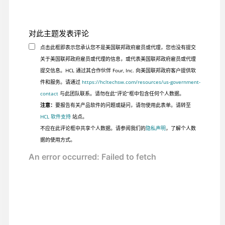
对此主题发表评论
点击此框即表示您承认您不是美国联邦政府雇员或代理，您也没有提交
关于美国联邦政府雇员或代理的信息，或代表美国联邦政府雇员或代理
提交信息。HCL 通过其合作伙伴 Four, Inc. 向美国联邦政府客户提供软
件和服务。请通过
https://hcltechsw.com/resources/us-government-
contact
与此团队联系。请勿在此“评论”框中包含任何个人数据。
注意：
要报告有关产品软件的问题或疑问，请勿使用此表单。请转至
HCL 软件支持
站点。
不应在此评论框中共享个人数据。请参阅我们的
隐私声明
，了解个人数
据的使用方式。