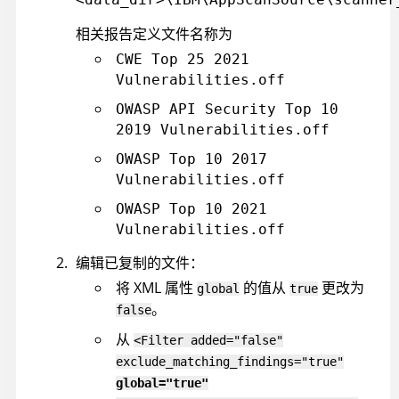
相关报告定义文件名称为
CWE Top 25 2021
Vulnerabilities.off
OWASP API Security Top 10
2019 Vulnerabilities.off
OWASP Top 10 2017
Vulnerabilities.off
OWASP Top 10 2021
Vulnerabilities.off
编辑已复制的文件：
将 XML 属性
的值从
更改为
global
true
。
false
从
<Filter added="false"
exclude_matching_findings="true"
global="true"