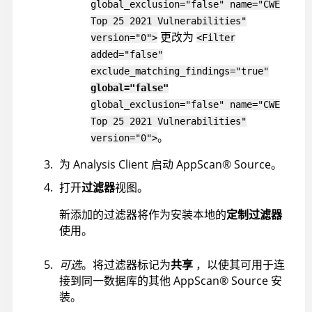
global_exclusion="false" name="CWE
Top 25 2021 Vulnerabilities"
更改为
version="0">
<Filter
added="false"
exclude_matching_findings="true"
global="false"
global_exclusion="false" name="CWE
Top 25 2021 Vulnerabilities"
。
version="0">
为 Analysis Client 启动
AppScan
®
Source
。
打开
过滤器
视图。
新添加的过滤器将作为安装本地的
定制过滤器
使用。
可选
。将过滤器标记为
共享
，以使其可用于连
接到同一数据库的其他
AppScan
®
Source
安
装。