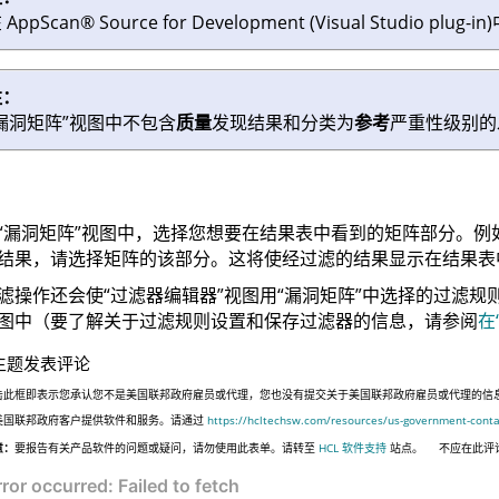
在
AppScan
®
Source for Development (Visual Studio plug-in)
注：
“漏洞矩阵”视图中不包含
质量
发现结果和分类为
参考
严重性级别的
“漏洞矩阵”视图中，选择您想要在结果表中看到的矩阵部分。例
结果，请选择矩阵的该部分。这将使经过滤的结果显示在结果表
滤操作还会使“过滤器编辑器”视图用“漏洞矩阵”中选择的过滤规
图中（要了解关于过滤规则设置和保存过滤器的信息，请参阅
在
主题发表评论
击此框即表示您承认您不是美国联邦政府雇员或代理，您也没有提交关于美国联邦政府雇员或代理的信息，或代表
美国联邦政府客户提供软件和服务。请通过
https://hcltechsw.com/resources/us-government-conta
意：
要报告有关产品软件的问题或疑问，请勿使用此表单。请转至
HCL 软件支持
站点。
不应在此评