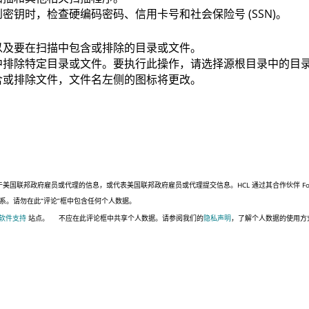
钥时，检查硬编码密码、信用卡号和社会保险号 (SSN)。
以及要在扫描中包含或排除的目录或文件。
中排除特定目录或文件。要执行此操作，请选择源根目录中的目
含或排除文件，文件名左侧的图标将更改。
联邦政府雇员或代理的信息，或代表美国联邦政府雇员或代理提交信息。HCL 通过其合作伙伴 Four,
系。请勿在此“评论”框中包含任何个人数据。
 软件支持
站点。
不应在此评论框中共享个人数据。请参阅我们的
隐私声明
，了解个人数据的使用方