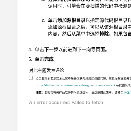
调用时，引擎会在要扫描的代码中检测到密
单击
添加源根目录
以指定源代码根目录
添加源根目录之后，可以从该源根目录
内容，然后从菜单中选择
排除
。如果包
单击
下一步
以前进到下一向导页面。
单击
完成
。
对此主题发表评论
点击此框即表示您承认您不是美国联邦政府雇员或代理，您也没有提交关于美国
https://hcltechsw.com/resources/us-government-contact
与此团队联
注意：
要报告有关产品软件的问题或疑问，请勿使用此表单。请转至
HCL