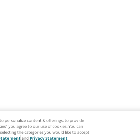
to personalize content & offerings, to provide
okies” you agree to our use of cookies. You can
electing the categories you would like to accept.
Statement
and
Privacy Statement
免责声明