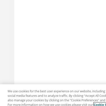
We use cookies for the best user experience on our website, including 
social media features and to analyze traffic. By clicking “Accept All Co
also manage your cookies by clicking on the "Cookie Preferences" and s
For more information on how we use cookies please visit our
Cookie 
分享：电子邮件
推特