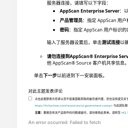
服务器连接，请填写以下字段：
AppScan Enterprise Server
：以
产品管理员
：指定 AppScan 用
密码
：指定 AppScan 用户标识
输入了服务器设置后，单击
测试连接
以
请勿连接到
AppScan
®
Enterprise Ser
他
AppScan
®
Source
客户机共享信息
单击
下一步
以前进到下一安装面板。
对此主题发表评论
点击此框即表示您承认您不是美国联邦政府雇员或代理，您也没有提交关于美国
https://hcltechsw.com/resources/us-government-contact
与此团队联
注意：
要报告有关产品软件的问题或疑问，请勿使用此表单。请转至
HCL