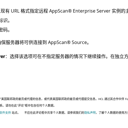
现有 URL 格式指定远程
AppScan
®
Enterprise Server
实例的
户标识。
的密码。
确保服务器将可供连接到
AppScan
®
Source
。
ver
：选择该选项可在不指定服务器的情况下继续操作。在独立
。
联邦政府雇员或代理的信息，或代表美国联邦政府雇员或代理提交信息。HCL 通过其合作伙伴 Four,
系。请勿在此“评论”框中包含任何个人数据。
 软件支持
站点。
不应在此评论框中共享个人数据。请参阅我们的
隐私声明
，了解个人数据的使用方