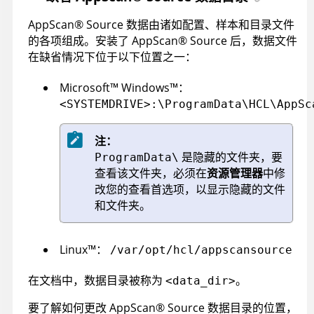
AppScan
®
Source
数据由诸如配置、样本和目录文件
的各项组成。安装了
AppScan
®
Source
后，数据文件
在缺省情况下位于以下位置之一：
Microsoft
™
Windows
™
：
<SYSTEMDRIVE>:\ProgramData\HCL\AppSc
注：
是隐藏的文件夹，要
ProgramData\
查看该文件夹，必须在
资源管理器
中修
改您的查看首选项，以显示隐藏的文件
和文件夹。
Linux
™
：
/var/opt/hcl/appscansource
在文档中，数据目录被称为
。
<data_dir>
要了解如何更改
AppScan
®
Source
数据目录的位置，