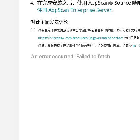
在完成安装之后，使用
AppScan
®
Source
随
注册 AppScan Enterprise Server
。
对此主题发表评论
点击此框即表示您承认您不是美国联邦政府雇员或代理，您也没有提交关于美国
https://hcltechsw.com/resources/us-government-contact
与此团队联
注意：
要报告有关产品软件的问题或疑问，请勿使用此表单。请转至
HCL