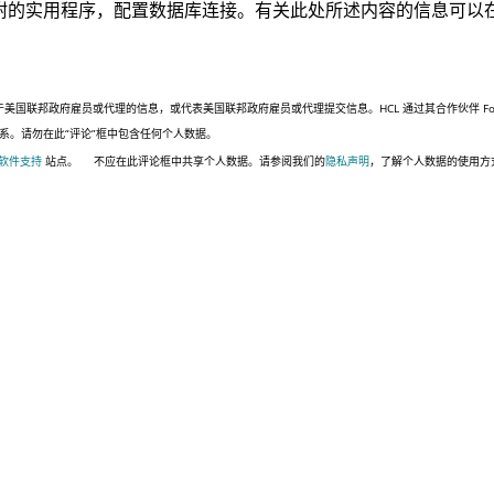
附的实用程序，配置数据库连接。有关此处所述内容的信息可以
联邦政府雇员或代理的信息，或代表美国联邦政府雇员或代理提交信息。HCL 通过其合作伙伴 Four,
系。请勿在此“评论”框中包含任何个人数据。
 软件支持
站点。
不应在此评论框中共享个人数据。请参阅我们的
隐私声明
，了解个人数据的使用方