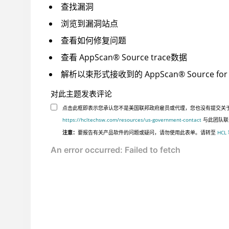
查找漏洞
浏览到漏洞站点
查看如何修复问题
查看
AppScan
®
Source trace
数据
解析以束形式接收到的
AppScan
®
Source for 
对此主题发表评论
点击此框即表示您承认您不是美国联邦政府雇员或代理，您也没有提交关于美国
https://hcltechsw.com/resources/us-government-contact
与此团队联
注意：
要报告有关产品软件的问题或疑问，请勿使用此表单。请转至
HCL