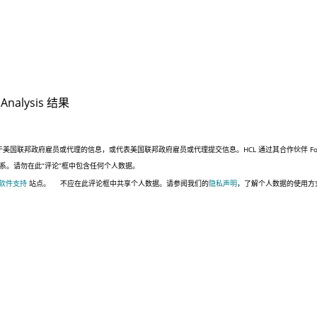
Analysis
结果
联邦政府雇员或代理的信息，或代表美国联邦政府雇员或代理提交信息。HCL 通过其合作伙伴 Four,
系。请勿在此“评论”框中包含任何个人数据。
 软件支持
站点。
不应在此评论框中共享个人数据。请参阅我们的
隐私声明
，了解个人数据的使用方