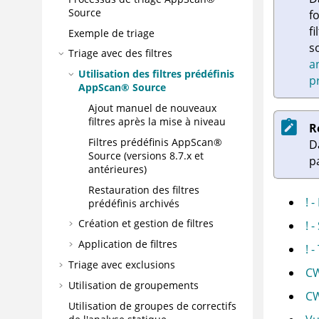
Source
f
f
Exemple de triage
s
Triage avec des filtres
a
Utilisation des filtres prédéfinis
p
AppScan® Source
Ajout manuel de nouveaux
filtres après la mise à niveau
R
Filtres prédéfinis
AppScan®
D
Source
(versions 8.7.x et
pa
antérieures)
Restauration des filtres
! 
prédéfinis archivés
Création et gestion de filtres
! 
Application de filtres
! 
Triage avec exclusions
CW
Utilisation de groupements
CW
Utilisation de groupes de correctifs