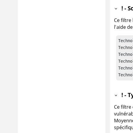
! - 
Ce filtr
l'aide d
Techno
Techno
Techno
Techno
Techno
Techno
! - 
Ce filtr
vulnérab
Moyenne 
spécifiq