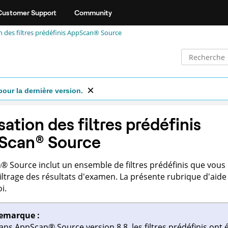
Customer Support
Community
n des filtres prédéfinis
AppScan® Source
pour la dernière version.
isation des filtres prédéfinis
Scan
®
Source
n
®
Source
inclut un ensemble de filtres prédéfinis que vous
filtrage des résultats d'examen. La présente rubrique d'aide d
i.
emarque :
ans
AppScan
®
Source
version 8.8, les filtres prédéfinis ont