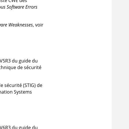
 liste CWE des
s Software Errors
ware Weaknesses
, voir
on V5R3 du guide du
chnique de sécurité
e sécurité (STIG) de
rmation Systems
on V6R3 du guide du