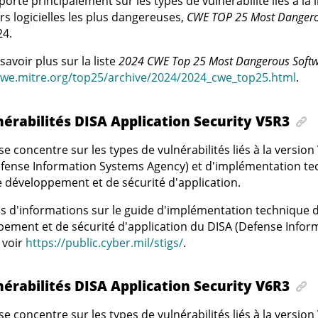
 porte principalement sur les types de vulnérabilité liés à la
rs logicielles les plus dangereuses,
CWE TOP 25 Most Dangerou
24.
savoir plus sur la liste
2024 CWE Top 25 Most Dangerous Soft
cwe.mitre.org/top25/archive/2024/2024_cwe_top25.html
.
nérabilités DISA Application Security V5R3
e se concentre sur les types de vulnérabilités liés à la versi
fense Information Systems Agency) et d'implémentation te
e développement et de sécurité d'application.
s d'informations sur le guide d'implémentation technique d
ement et de sécurité d'application du DISA (Defense Info
 voir
https://public.cyber.mil/stigs/
.
nérabilités DISA Application Security V6R3
e se concentre sur les types de vulnérabilités liés à la versi