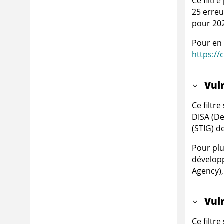
Ce filtre
25 erreu
pour 20
Pour en 
https://
Vul
Ce filtr
DISA (De
(STIG) d
Pour plu
développ
Agency),
Vul
Ce filtr