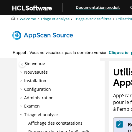
Aller au contenu principal
Documentation produit
Welcome
Triage et analyse
Triage avec des filtres
Utilisatio
Rappel : Vous ne visualisez pas la dernière version.
Cliquez ici 
Bienvenue
Util
Nouveautés
App
Installation
Configuration
AppSca
Administration
pour le 
Examen
à l'emplo
Triage et analyse
Affichage des constatations
R
D
Processus de triage
AppScan®