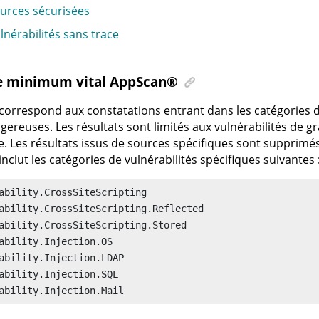
urces sécurisées
lnérabilités sans trace
Le minimum vital
AppScan
®
e correspond aux constatations entrant dans les catégories d
gereuses. Les résultats sont limités aux vulnérabilités de gr
 Les résultats issus de sources spécifiques sont supprimés
 inclut les catégories de vulnérabilités spécifiques suivantes 
ability.CrossSiteScripting

ability.CrossSiteScripting.Reflected

ability.CrossSiteScripting.Stored

ability.Injection.OS

ability.Injection.LDAP

ability.Injection.SQL

ability.Injection.Mail