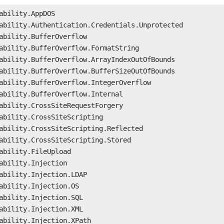
ability.AppDOS

ability.Authentication.Credentials.Unprotected

ability.BufferOverflow

ability.BufferOverflow.FormatString

ability.BufferOverflow.ArrayIndexOutOfBounds

ability.BufferOverflow.BufferSizeOutOfBounds

ability.BufferOverflow.IntegerOverflow

ability.BufferOverflow.Internal

ability.CrossSiteRequestForgery

ability.CrossSiteScripting

ability.CrossSiteScripting.Reflected

ability.CrossSiteScripting.Stored

ability.FileUpload

ability.Injection

ability.Injection.LDAP

ability.Injection.OS

ability.Injection.SQL

ability.Injection.XML

ability.Injection.XPath
