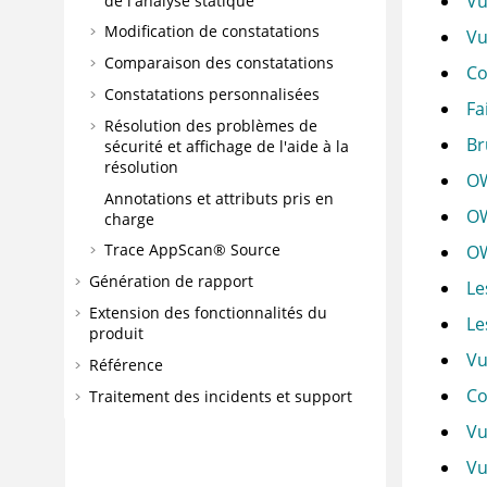
Vu
de l'analyse statique
Modification de constatations
Vu
Comparaison des constatations
Co
Constatations personnalisées
Fa
Résolution des problèmes de
Br
sécurité et affichage de l'aide à la
résolution
OW
Annotations et attributs pris en
OW
charge
Trace
AppScan® Source
OW
Génération de rapport
Le
Extension des fonctionnalités du
Le
produit
Vu
Référence
Co
Traitement des incidents et support
Vu
Vu