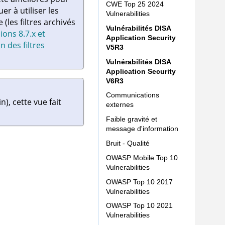
CWE Top 25 2024
r à utiliser les
Vulnerabilities
e
(les filtres archivés
Vulnérabilités DISA
ions 8.7.x et
Application Security
n des filtres
V5R3
Vulnérabilités DISA
Application Security
V6R3
Communications
in)
, cette vue fait
externes
Faible gravité et
message d'information
Bruit - Qualité
OWASP Mobile Top 10
Vulnerabilities
OWASP Top 10 2017
Vulnerabilities
OWASP Top 10 2021
Vulnerabilities