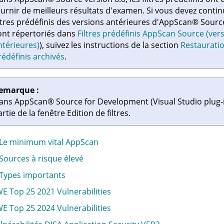
ournir de meilleurs résultats d'examen. Si vous devez continue
iltres prédéfinis des versions antérieures d'
AppScan
®
Sourc
ont répertoriés dans
Filtres prédéfinis AppScan Source (vers
ntérieures)
), suivez les instructions de la section
Restauratio
rédéfinis archivés
.
emarque :
ans
AppScan
®
Source for Development (Visual Studio plug-
rtie de la fenêtre Edition de filtres.
- Le minimum vital AppScan
- Sources à risque élevé
- Types importants
E Top 25 2021 Vulnerabilities
E Top 25 2024 Vulnerabilities