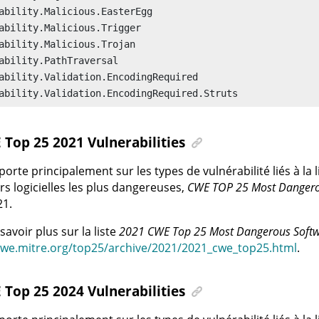
ability.Malicious.EasterEgg

ability.Malicious.Trigger

ability.Malicious.Trojan

ability.PathTraversal

ability.Validation.EncodingRequired

ability.Validation.EncodingRequired.Struts
Top 25 2021 Vulnerabilities
 porte principalement sur les types de vulnérabilité liés à la
rs logicielles les plus dangereuses,
CWE TOP 25 Most Dangerou
21.
savoir plus sur la liste
2021 CWE Top 25 Most Dangerous Softw
cwe.mitre.org/top25/archive/2021/2021_cwe_top25.html
.
Top 25 2024 Vulnerabilities